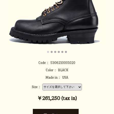
Code：
5306210001020
Color：
BLACK
Made in：
USA
Size：
￥261,250 (tax in)