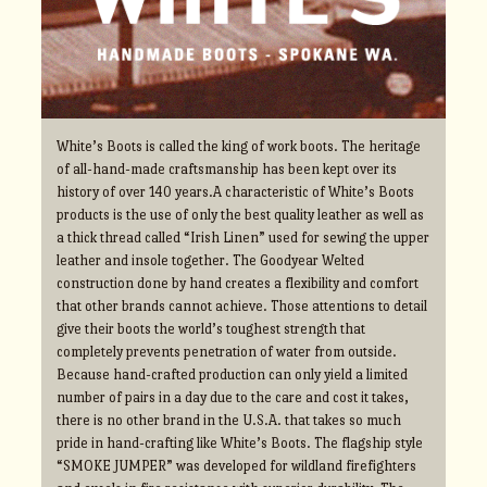
White’s Boots is called the king of work boots. The heritage
of all-hand-made craftsmanship has been kept over its
history of over 140 years.A characteristic of White’s Boots
products is the use of only the best quality leather as well as
a thick thread called “Irish Linen” used for sewing the upper
leather and insole together. The Goodyear Welted
construction done by hand creates a flexibility and comfort
that other brands cannot achieve. Those attentions to detail
give their boots the world’s toughest strength that
completely prevents penetration of water from outside.
Because hand-crafted production can only yield a limited
number of pairs in a day due to the care and cost it takes,
there is no other brand in the U.S.A. that takes so much
pride in hand-crafting like White’s Boots. The flagship style
“SMOKE JUMPER” was developed for wildland firefighters