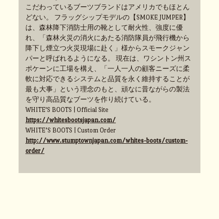
こだわっているブーツブランドはアメリカでもほとん
どない。 フラッグシップモデルの【SMOKE JUMPER】
は、森林降下消防士用の靴として耐火性、強度に優
れ、「森林火災の消火にあたる消防隊員が飛行機から
降下し煙立つ火災現場に赴く」様からスモークジャン
パーと呼ばれるようになる。 現在は、ワシントン州ス
ポケーンに工場を構え、「一人一人の顧客ニーズに柔
軟に対応できるシステムと品質を永く維持することが
最も大事」という理念のもと、頑なに昔ながらの製法
を守り高品質なブーツを作り続けている。
WHITE'S BOOTS | Official Site
https://whitesbootsjapan.com/
WHITE’S BOOTS | Custom Order
http://www.stumptownjapan.com/whites-boots/custom-
order/