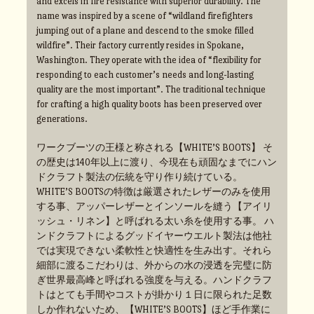
and excels in fire resistance with superior durability. The
name was inspired by a scene of “wildland firefighters
jumping out of a plane and descend to the smoke filled
wildfire”. Their factory currently resides in Spokane,
Washington. They operate with the idea of “flexibility for
responding to each customer’s needs and long-lasting
quality are the most important”. The traditional technique
for crafting a high quality boots has been preserved over
generations.
ワークブーツの王様と称される【WHITE’S BOOTS】 そ
の歴史は140年以上に渡り、今現在も頑固なまでにハン
ドクラフト製法の伝統を守り作り続けている。
WHITE’S BOOTSの特徴は厳選されたレザーのみを使用
する事、アッパーレザーとインソールを縫う【アイリ
ッシュ・リネン】と呼ばれる太い糸を使用する事。 ハ
ンドクラフトによるグッドイヤーウエルト製法は他社
では実現できない柔軟性と快適性を生み出す。それら
細部に渡るこだわりは、外からの水の浸透を完璧に防
ぎ世界最高峰と呼ばれる強度を与える。ハンドクラフ
トはとても手間やコストが掛かり１日に限られた足数
しか作れないため、【WHITE’S BOOTS】ほど手作業に