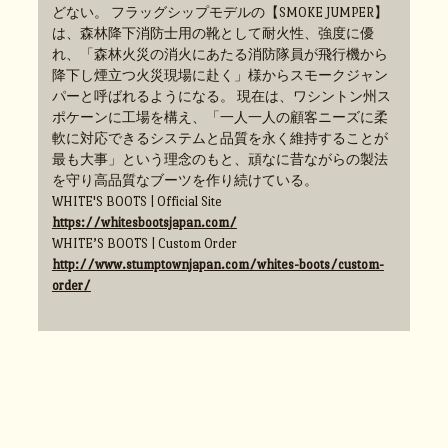
どない。 フラッグシップモデルの【SMOKE JUMPER】
は、森林降下消防士用の靴として耐火性、強度に優
れ、「森林火災の消火にあたる消防隊員が飛行機から
降下し煙立つ火災現場に赴く」様からスモークジャン
パーと呼ばれるようになる。 現在は、ワシントン州ス
ポケーンに工場を構え、「一人一人の顧客ニーズに柔
軟に対応できるシステムと品質を永く維持することが
最も大事」という理念のもと、頑なに昔ながらの製法
を守り高品質なブーツを作り続けている。
WHITE'S BOOTS | Official Site
https://whitesbootsjapan.com/
WHITE’S BOOTS | Custom Order
http://www.stumptownjapan.com/whites-boots/custom-
order/