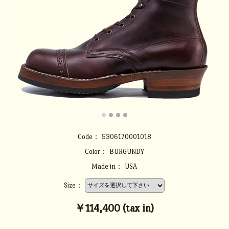
Code：
5306170001018
Color：
BURGUNDY
Made in：
USA
Size：
￥114,400 (tax in)