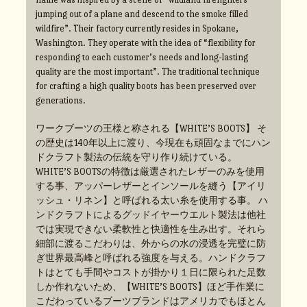
jumping out of a plane and descend to the smoke filled
wildfire”. Their factory currently resides in Spokane,
Washington. They operate with the idea of “flexibility for
responding to each customer’s needs and long-lasting
quality are the most important”. The traditional technique
for crafting a high quality boots has been preserved over
generations.
ワークブーツの王様と称される【WHITE’S BOOTS】 そ
の歴史は140年以上に渡り、今現在も頑固なまでにハン
ドクラフト製法の伝統を守り作り続けている。
WHITE’S BOOTSの特徴は厳選されたレザーのみを使用
する事、アッパーレザーとインソールを縫う【アイリ
ッシュ・リネン】と呼ばれる太い糸を使用する事。 ハ
ンドクラフトによるグッドイヤーウエルト製法は他社
では実現できない柔軟性と快適性を生み出す。それら
細部に渡るこだわりは、外からの水の浸透を完璧に防
ぎ世界最高峰と呼ばれる強度を与える。ハンドクラフ
トはとても手間やコストが掛かり１日に限られた足数
しか作れないため、【WHITE’S BOOTS】ほど手作業に
こだわっているブーツブランドはアメリカでもほとん