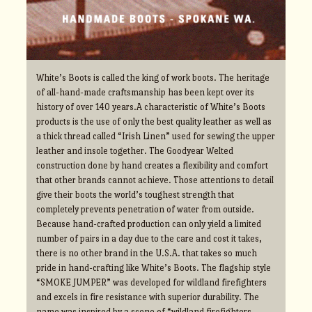
White’s Boots is called the king of work boots. The heritage
of all-hand-made craftsmanship has been kept over its
history of over 140 years.A characteristic of White’s Boots
products is the use of only the best quality leather as well as
a thick thread called “Irish Linen” used for sewing the upper
leather and insole together. The Goodyear Welted
construction done by hand creates a flexibility and comfort
that other brands cannot achieve. Those attentions to detail
give their boots the world’s toughest strength that
completely prevents penetration of water from outside.
Because hand-crafted production can only yield a limited
number of pairs in a day due to the care and cost it takes,
there is no other brand in the U.S.A. that takes so much
pride in hand-crafting like White’s Boots. The flagship style
“SMOKE JUMPER” was developed for wildland firefighters
and excels in fire resistance with superior durability. The
name was inspired by a scene of “wildland firefighters