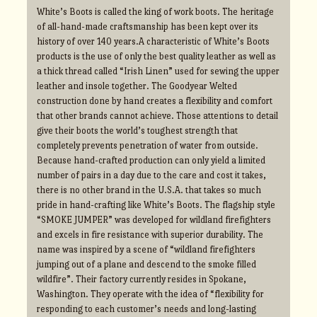
White’s Boots is called the king of work boots. The heritage
of all-hand-made craftsmanship has been kept over its
history of over 140 years.A characteristic of White’s Boots
products is the use of only the best quality leather as well as
a thick thread called “Irish Linen” used for sewing the upper
leather and insole together. The Goodyear Welted
construction done by hand creates a flexibility and comfort
that other brands cannot achieve. Those attentions to detail
give their boots the world’s toughest strength that
completely prevents penetration of water from outside.
Because hand-crafted production can only yield a limited
number of pairs in a day due to the care and cost it takes,
there is no other brand in the U.S.A. that takes so much
pride in hand-crafting like White’s Boots. The flagship style
“SMOKE JUMPER” was developed for wildland firefighters
and excels in fire resistance with superior durability. The
name was inspired by a scene of “wildland firefighters
jumping out of a plane and descend to the smoke filled
wildfire”. Their factory currently resides in Spokane,
Washington. They operate with the idea of “flexibility for
responding to each customer’s needs and long-lasting