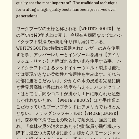
quality are the most important”. The traditional technique
for crafting a high quality boots has been preserved over
generations.
ワークブーツの王様と称される【WHITE’S BOOTS】 そ
の歴史は140年以上に渡り、今現在も頑固なまでにハン
ドクラフト製法の伝統を守り作り続けている。
WHITE’S BOOTSの特徴は厳選されたレザーのみを使用
する事、アッパーレザーとインソールを縫う【アイリ
ッシュ・リネン】と呼ばれる太い糸を使用する事。 ハ
ンドクラフトによるグッドイヤーウエルト製法は他社
では実現できない柔軟性と快適性を生み出す。それら
細部に渡るこだわりは、外からの水の浸透を完璧に防
ぎ世界最高峰と呼ばれる強度を与える。ハンドクラフ
トはとても手間やコストが掛かり１日に限られた足数
しか作れないため、【WHITE’S BOOTS】ほど手作業に
こだわっているブーツブランドはアメリカでもほとん
どない。 フラッグシップモデルの【SMOKE JUMPER】
は、森林降下消防士用の靴として耐火性、強度に優
れ、「森林火災の消火にあたる消防隊員が飛行機から
降下し煙立つ火災現場に赴く」様からスモークジャン