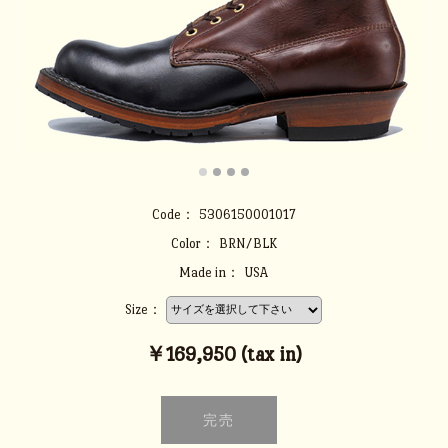
Code：
5306150001017
Color：
BRN/BLK
Made in：
USA
Size：
￥169,950 (tax in)