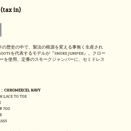
tax in)
余年の歴史の中で、製法の根源を変える事無く生産され
S BOOTSを代表するモデルが『SMOKE JUMPER』。クロー
ーを使用。定番のスモークジャンパーに、セミドレス
H
R：
CHROMEXCEL NAVY
N:LACE TO TOE
E
＃700
E
ASS