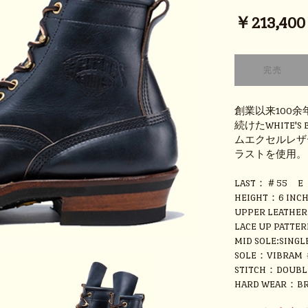
￥213,400 (
創業以来100
続けたWHITE'
ムエクセルレザ
ラストを使用。
LAST：＃55 E
HEIGHT：6 INC
UPPER LEATHE
LACE UP PATTER
MID SOLE:SINGL
SOLE：VIBRAM 
STITCH：DOUBL
HARD WEAR：BR