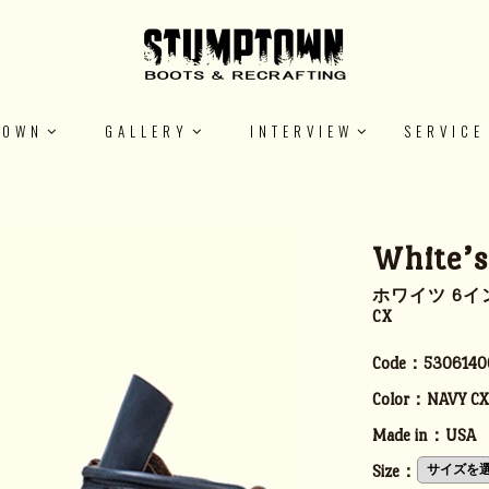
TOWN
GALLERY
INTERVIEW
SERVICE
White’
ホワイツ 6イ
CX
Code：
5306140
Color：
NAVY CX
Made in：
USA
Size：