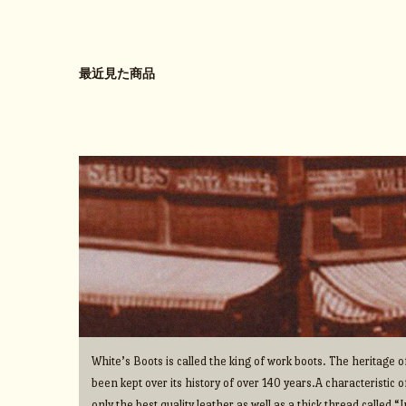
最近見た商品
White’s Boots is called the king of work boots. The heritage
been kept over its history of over 140 years.A characteristic o
only the best quality leather as well as a thick thread called 