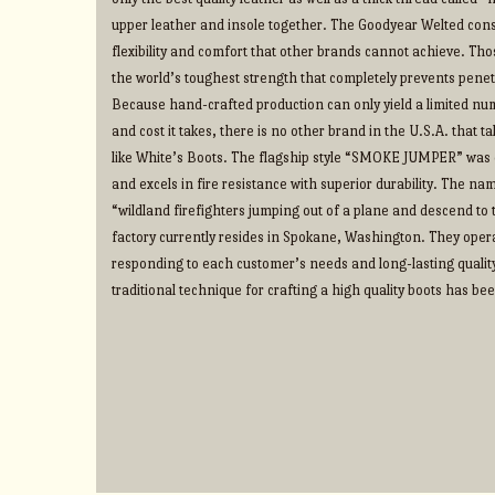
upper leather and insole together. The Goodyear Welted cons
flexibility and comfort that other brands cannot achieve. Thos
the world’s toughest strength that completely prevents penet
Because hand-crafted production can only yield a limited num
and cost it takes, there is no other brand in the U.S.A. that 
like White’s Boots. The flagship style “SMOKE JUMPER” was d
and excels in fire resistance with superior durability. The na
“wildland firefighters jumping out of a plane and descend to t
factory currently resides in Spokane, Washington. They operate
responding to each customer’s needs and long-lasting qualit
traditional technique for crafting a high quality boots has b