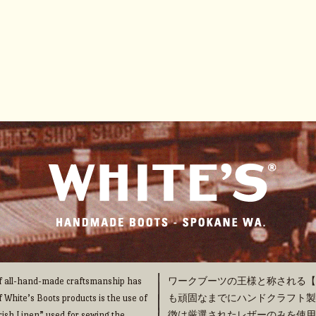
 of all-hand-made craftsmanship has
ワークブーツの王様と称される【WHI
f White’s Boots products is the use of
も頑固なまでにハンドクラフト製法の
“Irish Linen” used for sewing the
徴は厳選されたレザーのみを使用