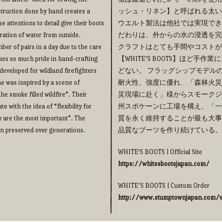
truction done by hand creates a
ッシュ・リネン】と呼ばれる太い
e attentions to detail give their boots
ウエルト製法は他社では実現でき
ration of water from outside.
だわりは、外からの水の浸透を完
ber of pairs in a day due to the care
クラフトはとても手間やコストが
takes so much pride in hand-crafting
【WHITE’S BOOTS】ほど
eveloped for wildland firefighters
どない。 フラッグシップモデルの【
me was inspired by a scene of
耐火性、強度に優れ、「森林火災
he smoke filled wildfire”. Their
災現場に赴く」様からスモークジ
 with the idea of “flexibility for
州スポケーンに工場を構え、「一
y are the most important”. The
質を永く維持することが最も大事
een preserved over generations.
品質なブーツを作り続けている。
WHITE'S BOOTS | Official Site
https://whitesbootsjapan.com/
WHITE’S BOOTS | Custom Order
http://www.stumptownjapan.com/w