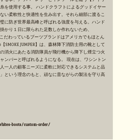
糸を使用する事。 ハンドクラフトによるグッドイヤー
ない柔軟性と快適性を生み出す。それら細部に渡るこ
璧に防ぎ世界最高峰と呼ばれる強度を与える。ハンド
掛かり１日に限られた足数しか作れないため、
手作業にこだわっているブーツブランドはアメリカでもほとん
SMOKE JUMPER】は、森林降下消防士用の靴として
の消火にあたる消防隊員が飛行機から降下し煙立つ火
ャンパーと呼ばれるようになる。 現在は、ワシントン
人一人の顧客ニーズに柔軟に対応できるシステムと品
」という理念のもと、頑なに昔ながらの製法を守り高
hites-boots/custom-order/