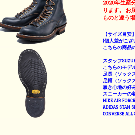
2020年生
ります。 お
ものと違う
【サイズ目安
(個人差がござ
こちらの商品の
スタッフSUZUK
こちらのモデル
足長（ソックス着
足幅（ソックス着用
履き心地の好
スニーカーの
NIKE AIR FORC
ADIDAS STAN 
CONVERSE ALL