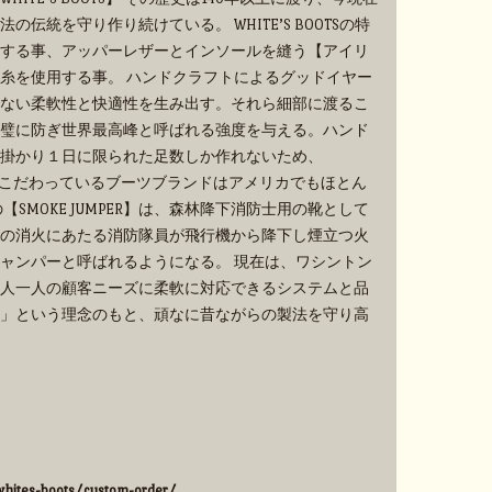
伝統を守り作り続けている。 WHITE’S BOOTSの特
する事、アッパーレザーとインソールを縫う【アイリ
糸を使用する事。 ハンドクラフトによるグッドイヤー
ない柔軟性と快適性を生み出す。それら細部に渡るこ
璧に防ぎ世界最高峰と呼ばれる強度を与える。ハンド
掛かり１日に限られた足数しか作れないため、
手作業にこだわっているブーツブランドはアメリカでもほとん
SMOKE JUMPER】は、森林降下消防士用の靴として
の消火にあたる消防隊員が飛行機から降下し煙立つ火
ャンパーと呼ばれるようになる。 現在は、ワシントン
人一人の顧客ニーズに柔軟に対応できるシステムと品
」という理念のもと、頑なに昔ながらの製法を守り高
hites-boots/custom-order/