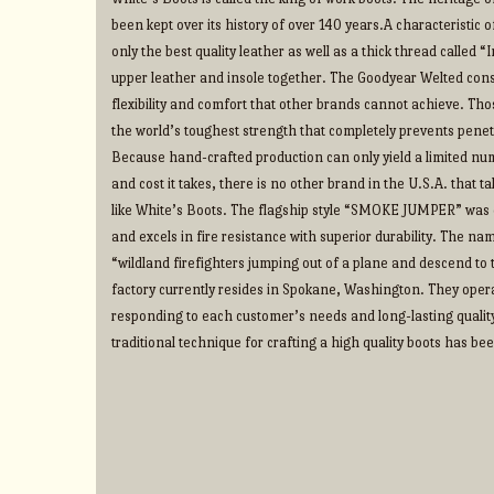
been kept over its history of over 140 years.A characteristic o
only the best quality leather as well as a thick thread called 
upper leather and insole together. The Goodyear Welted cons
flexibility and comfort that other brands cannot achieve. Thos
the world’s toughest strength that completely prevents penet
Because hand-crafted production can only yield a limited num
and cost it takes, there is no other brand in the U.S.A. that 
like White’s Boots. The flagship style “SMOKE JUMPER” was d
and excels in fire resistance with superior durability. The na
“wildland firefighters jumping out of a plane and descend to t
factory currently resides in Spokane, Washington. They operate
responding to each customer’s needs and long-lasting qualit
traditional technique for crafting a high quality boots has b