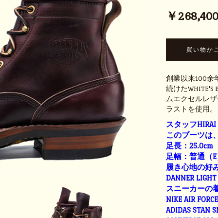
￥268,400 
創業以来100
続けたWHITE'
ムエクセルレザ
ラストを使用。
スタッフHIRAI
このブーツは、
足長：25.0cm
足幅：普通（E
履き心地の好
DANNER LIGHT 
スニーカーの
NIKE AIR FORC
ADIDAS STAN 