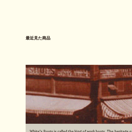
最近見た商品
White’s Boots is called the king of work boots. The heritage