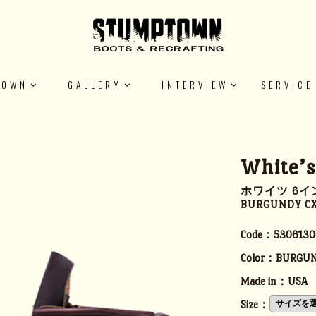
TOWN
GALLERY
INTERVIEW
SERVICE
White’
ホワイツ 6イ
BURGUNDY C
Code：
5306130
Color：
BURGUN
Made in：
USA
Size：