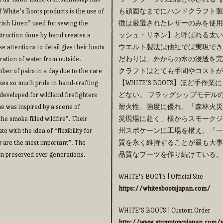
f White’s Boots products is the use of
も頑固なまでにハンドクラフト製法の
“Irish Linen” used for sewing the
徴は厳選されたレザーのみを使用
truction done by hand creates a
ッシュ・リネン】と呼ばれる太い
e attentions to detail give their boots
ウエルト製法は他社では実現でき
ration of water from outside.
だわりは、外からの水の浸透を完
ber of pairs in a day due to the care
クラフトはとても手間やコストが
takes so much pride in hand-crafting
【WHITE’S BOOTS】ほど
eveloped for wildland firefighters
どない。 フラッグシップモデルの【
me was inspired by a scene of
耐火性、強度に優れ、「森林火災
he smoke filled wildfire”. Their
災現場に赴く」様からスモークジ
 with the idea of “flexibility for
州スポケーンに工場を構え、「一
y are the most important”. The
質を永く維持することが最も大事
een preserved over generations.
品質なブーツを作り続けている。
WHITE'S BOOTS | Official Site
https://whitesbootsjapan.com/
WHITE’S BOOTS | Custom Order
http://www.stumptownjapan.com/w