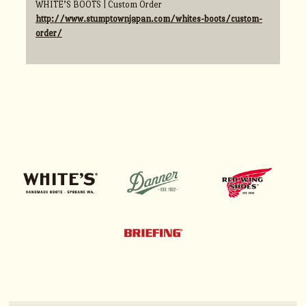
WHITE’S BOOTS | Custom Order
http://www.stumptownjapan.com/whites-boots/custom-
order/