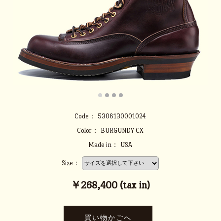
Code：
5306130001024
Color：
BURGUNDY CX
Made in：
USA
Size：
￥268,400 (tax in)