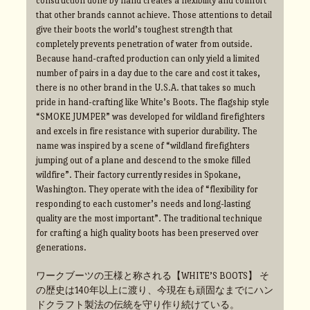
construction done by hand creates a flexibility and comfort
that other brands cannot achieve. Those attentions to detail
give their boots the world’s toughest strength that
completely prevents penetration of water from outside.
Because hand-crafted production can only yield a limited
number of pairs in a day due to the care and cost it takes,
there is no other brand in the U.S.A. that takes so much
pride in hand-crafting like White’s Boots. The flagship style
“SMOKE JUMPER” was developed for wildland firefighters
and excels in fire resistance with superior durability. The
name was inspired by a scene of “wildland firefighters
jumping out of a plane and descend to the smoke filled
wildfire”. Their factory currently resides in Spokane,
Washington. They operate with the idea of “flexibility for
responding to each customer’s needs and long-lasting
quality are the most important”. The traditional technique
for crafting a high quality boots has been preserved over
generations.
ワークブーツの王様と称される【WHITE’S BOOTS】 そ
の歴史は140年以上に渡り、今現在も頑固なまでにハン
ドクラフト製法の伝統を守り作り続けている。