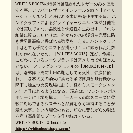
WHITE’S BOOTSの特徴は厳選されたレザーのみを使用
する事、アッパーレザーとインソールを縫う【アイリ
ッシュ・リネン】と呼ばれる太い糸を使用する事。 ハ
ンドクラフトによるグッドイヤーウエルト製法は他社
では実現できない柔軟性と快適性を生み出す。それら
細部に渡るこだわりは、外からの水の浸透を完璧に防
ぎ世界最高峰と呼ばれる強度を与える。ハンドクラフ
トはとても手間やコストが掛かり１日に限られた足数
しか作れないため、【WHITE’S BOOTS】ほど手作業に
こだわっているブーツブランドはアメリカでもほとん
どない。 フラッグシップモデルの【SMOKE JUMPER】
は、森林降下消防士用の靴として耐火性、強度に優
れ、「森林火災の消火にあたる消防隊員が飛行機から
降下し煙立つ火災現場に赴く」様からスモークジャン
パーと呼ばれるようになる。 現在は、ワシントン州ス
ポケーンに工場を構え、「一人一人の顧客ニーズに柔
軟に対応できるシステムと品質を永く維持することが
最も大事」という理念のもと、頑なに昔ながらの製法
を守り高品質なブーツを作り続けている。
WHITE'S BOOTS | Official Site
https://whitesbootsjapan.com/