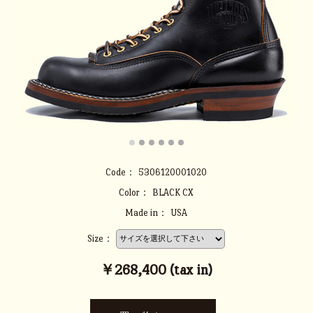
Code：
5306120001020
Color：
BLACK CX
Made in：
USA
Size：
￥268,400 (tax in)