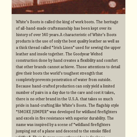
White’s Boots is called the king of work boots. The heritage
of all-hand-made craftsmanship has been kept over its
history of over 140 years.A characteristic of White’s Boots
products is the use of only the best quality leather as well as
a thick thread called “Irish Linen” used for sewing the upper
leather and insole together. The Goodyear Welted
construction done by hand creates a flexibility and comfort
that other brands cannot achieve. Those attentions to detail
give their boots the world’s toughest strength that
completely prevents penetration of water from outside.
Because hand-crafted production can only yield a limited
number of pairs in a day due to the care and cost it takes,
there is no other brand in the U.S.A. that takes so much
pride in hand-crafting like White’s Boots. The flagship style
“SMOKE JUMPER” was developed for wildland firefighters
and excels in fire resistance with superior durability. The
name was inspired by a scene of “wildland firefighters
jumping out of a plane and descend to the smoke filled