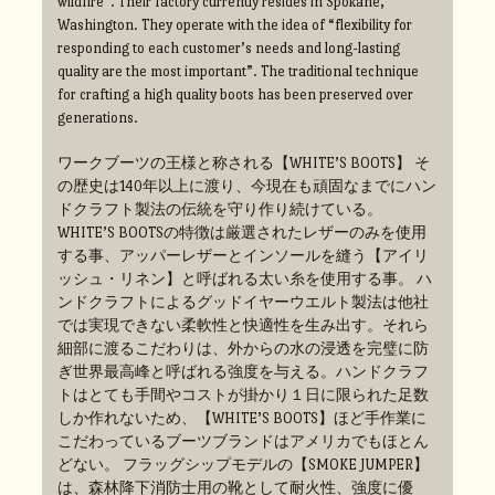
wildfire”. Their factory currently resides in Spokane,
Washington. They operate with the idea of “flexibility for
responding to each customer’s needs and long-lasting
quality are the most important”. The traditional technique
for crafting a high quality boots has been preserved over
generations.
ワークブーツの王様と称される【WHITE’S BOOTS】 そ
の歴史は140年以上に渡り、今現在も頑固なまでにハン
ドクラフト製法の伝統を守り作り続けている。
WHITE’S BOOTSの特徴は厳選されたレザーのみを使用
する事、アッパーレザーとインソールを縫う【アイリ
ッシュ・リネン】と呼ばれる太い糸を使用する事。 ハ
ンドクラフトによるグッドイヤーウエルト製法は他社
では実現できない柔軟性と快適性を生み出す。それら
細部に渡るこだわりは、外からの水の浸透を完璧に防
ぎ世界最高峰と呼ばれる強度を与える。ハンドクラフ
トはとても手間やコストが掛かり１日に限られた足数
しか作れないため、【WHITE’S BOOTS】ほど手作業に
こだわっているブーツブランドはアメリカでもほとん
どない。 フラッグシップモデルの【SMOKE JUMPER】
は、森林降下消防士用の靴として耐火性、強度に優