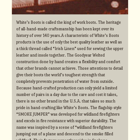
White’s Boots is called the king of work boots. The heritage
of all-hand-made craftsmanship has been kept over its
history of over 140 years.A characteristic of White’s Boots
products is the use of only the best quality leather as well as
a thick thread called “Irish Linen” used for sewing the upper
leather and insole together. The Goodyear Welted
construction done by hand creates a flexibility and comfort
that other brands cannot achieve. Those attentions to detail
give their boots the world’s toughest strength that
completely prevents penetration of water from outside.
Because hand-crafted production can only yield a limited
number of pairs in a day due to the care and cost it takes,
there is no other brand in the U.S.A. that takes so much
pride in hand-crafting like White’s Boots. The flagship style
“SMOKE JUMPER” was developed for wildland firefighters
and excels in fire resistance with superior durability. The
name was inspired by a scene of “wildland firefighters
jumping out of a plane and descend to the smoke filled