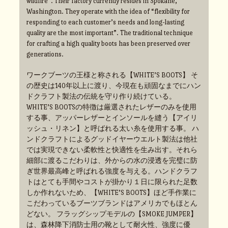
wildfire”. Their factory currently resides in Spokane,
Washington. They operate with the idea of “flexibility for
responding to each customer’s needs and long-lasting
quality are the most important”. The traditional technique
for crafting a high quality boots has been preserved over
generations.
ワークブーツの王様と称される【WHITE’S BOOTS】 そ
の歴史は140年以上に渡り、今現在も頑固なまでにハン
ドクラフト製法の伝統を守り作り続けている。
WHITE’S BOOTSの特徴は厳選されたレザーのみを使用
する事、アッパーレザーとインソールを縫う【アイリ
ッシュ・リネン】と呼ばれる太い糸を使用する事。 ハ
ンドクラフトによるグッドイヤーウエルト製法は他社
では実現できない柔軟性と快適性を生み出す。それら
細部に渡るこだわりは、外からの水の浸透を完璧に防
ぎ世界最高峰と呼ばれる強度を与える。ハンドクラフ
トはとても手間やコストが掛かり１日に限られた足数
しか作れないため、【WHITE’S BOOTS】ほど手作業に
こだわっているブーツブランドはアメリカでもほとん
どない。 フラッグシップモデルの【SMOKE JUMPER】
は、森林降下消防士用の靴として耐火性、強度に優