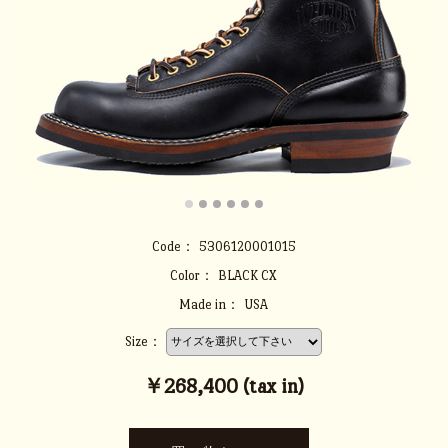
Code：
5306120001015
Color：
BLACK CX
Made in：
USA
Size：
￥268,400 (tax in)