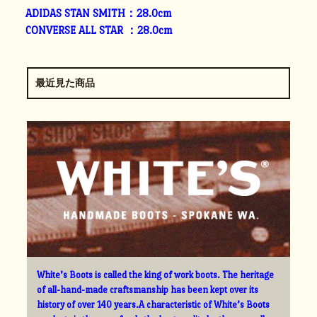
ADIDAS STAN SMITH：28.0cm
CONVERSE ALL STAR ：28.0cm
最近見た商品
White’s Boots is called the king of work boots. The heritage
of all-hand-made craftsmanship has been kept over its
history of over 140 years.A characteristic of White’s Boots