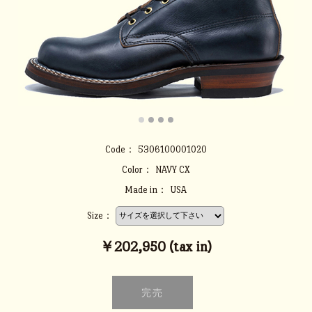
Code：
5306100001020
Color：
NAVY CX
Made in：
USA
Size：
￥202,950 (tax in)