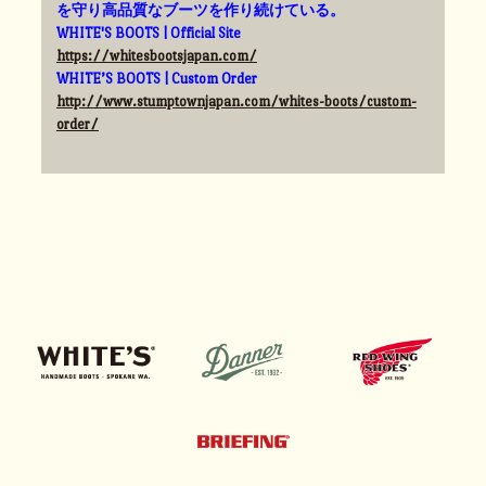
を守り高品質なブーツを作り続けている。
WHITE'S BOOTS | Official Site
https://whitesbootsjapan.com/
WHITE’S BOOTS | Custom Order
http://www.stumptownjapan.com/whites-boots/custom-
order/