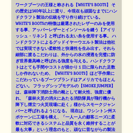
ワークブーツの王様と称される【WHITE’S BOOTS】 そ
の歴史は140年以上に渡り、今現在も頑固なまでにハン
ドクラフト製法の伝統を守り作り続けている。
WHITE’S BOOTSの特徴は厳選されたレザーのみを使用
する事、アッパーレザーとインソールを縫う【アイリ
ッシュ・リネン】と呼ばれる太い糸を使用する事。 ハ
ンドクラフトによるグッドイヤーウエルト製法は他社
では実現できない柔軟性と快適性を生み出す。それら
細部に渡るこだわりは、外からの水の浸透を完璧に防
ぎ世界最高峰と呼ばれる強度を与える。ハンドクラフ
トはとても手間やコストが掛かり１日に限られた足数
しか作れないため、【WHITE’S BOOTS】ほど手作業に
こだわっているブーツブランドはアメリカでもほとん
どない。 フラッグシップモデルの【SMOKE JUMPER】
は、森林降下消防士用の靴として耐火性、強度に優
れ、「森林火災の消火にあたる消防隊員が飛行機から
降下し煙立つ火災現場に赴く」様からスモークジャン
パーと呼ばれるようになる。 現在は、ワシントン州ス
ポケーンに工場を構え、「一人一人の顧客ニーズに柔
軟に対応できるシステムと品質を永く維持することが
最も大事」という理念のもと、頑なに昔ながらの製法