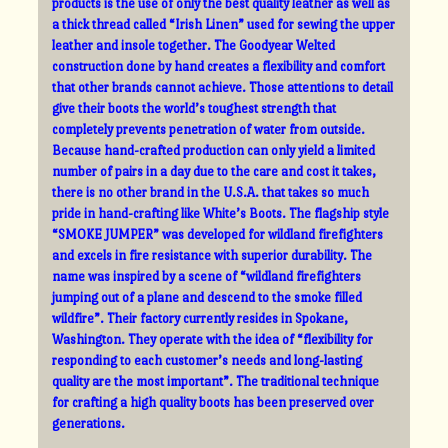
products is the use of only the best quality leather as well as
a thick thread called “Irish Linen” used for sewing the upper
leather and insole together. The Goodyear Welted
construction done by hand creates a flexibility and comfort
that other brands cannot achieve. Those attentions to detail
give their boots the world’s toughest strength that
completely prevents penetration of water from outside.
Because hand-crafted production can only yield a limited
number of pairs in a day due to the care and cost it takes,
there is no other brand in the U.S.A. that takes so much
pride in hand-crafting like White’s Boots. The flagship style
“SMOKE JUMPER” was developed for wildland firefighters
and excels in fire resistance with superior durability. The
name was inspired by a scene of “wildland firefighters
jumping out of a plane and descend to the smoke filled
wildfire”. Their factory currently resides in Spokane,
Washington. They operate with the idea of “flexibility for
responding to each customer’s needs and long-lasting
quality are the most important”. The traditional technique
for crafting a high quality boots has been preserved over
generations.