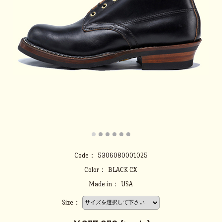
Code：
5306080001025
Color：
BLACK CX
Made in：
USA
Size：