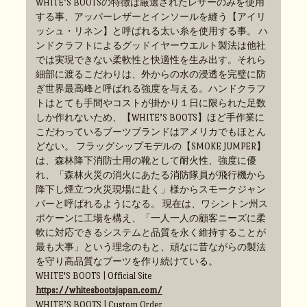
WHITE’S BOOTSの特徴は厳選されたレザーのみを使用
する事、アッパーレザーとインソールを縫う【アイリ
ッシュ・リネン】と呼ばれる太い糸を使用する事。 ハ
ンドクラフトによるグッドイヤーウエルト製法は他社
では実現できない柔軟性と快適性を生み出す。それら
細部に渡るこだわりは、外からの水の浸透を完璧に防
ぎ世界最高峰と呼ばれる強度を与える。ハンドクラフ
トはとても手間やコストが掛かり１日に限られた足数
しか作れないため、【WHITE’S BOOTS】ほど手作業に
こだわっているブーツブランドはアメリカでもほとん
どない。 フラッグシップモデルの【SMOKE JUMPER】
は、森林降下消防士用の靴として耐火性、強度に優
れ、「森林火災の消火にあたる消防隊員が飛行機から
降下し煙立つ火災現場に赴く」様からスモークジャン
パーと呼ばれるようになる。 現在は、ワシントン州ス
ポケーンに工場を構え、「一人一人の顧客ニーズに柔
軟に対応できるシステムと品質を永く維持することが
最も大事」という理念のもと、頑なに昔ながらの製法
を守り高品質なブーツを作り続けている。
WHITE'S BOOTS | Official Site
https://whitesbootsjapan.com/
WHITE’S BOOTS | Custom Order