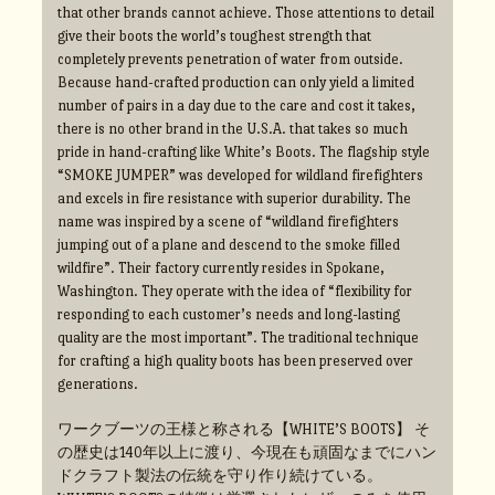
that other brands cannot achieve. Those attentions to detail
give their boots the world’s toughest strength that
completely prevents penetration of water from outside.
Because hand-crafted production can only yield a limited
number of pairs in a day due to the care and cost it takes,
there is no other brand in the U.S.A. that takes so much
pride in hand-crafting like White’s Boots. The flagship style
“SMOKE JUMPER” was developed for wildland firefighters
and excels in fire resistance with superior durability. The
name was inspired by a scene of “wildland firefighters
jumping out of a plane and descend to the smoke filled
wildfire”. Their factory currently resides in Spokane,
Washington. They operate with the idea of “flexibility for
responding to each customer’s needs and long-lasting
quality are the most important”. The traditional technique
for crafting a high quality boots has been preserved over
generations.
ワークブーツの王様と称される【WHITE’S BOOTS】 そ
の歴史は140年以上に渡り、今現在も頑固なまでにハン
ドクラフト製法の伝統を守り作り続けている。