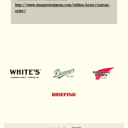
http://www.stumptownjapan.com/whites-boots/custom-
order/