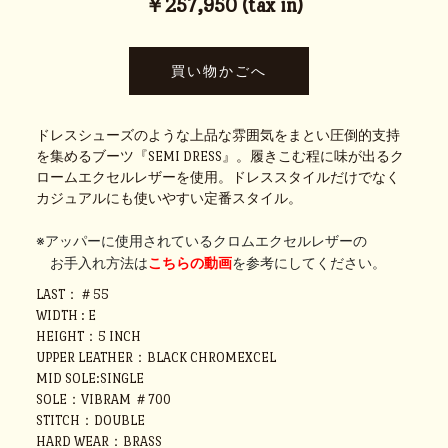
￥257,950 (tax in)
ドレスシューズのような上品な雰囲気をまとい圧倒的支持
を集めるブーツ『SEMI DRESS』。履きこむ程に味が出るク
ロームエクセルレザーを使用。ドレススタイルだけでなく
カジュアルにも使いやすい定番スタイル。
※アッパーに使用されているクロムエクセルレザーの
お手入れ方法は
こちらの動画
を参考にしてください。
LAST：＃55
WIDTH : E
HEIGHT：5 INCH
UPPER LEATHER：BLACK CHROMEXCEL
MID SOLE:SINGLE
SOLE：VIBRAM ＃700
STITCH：DOUBLE
HARD WEAR：BRASS