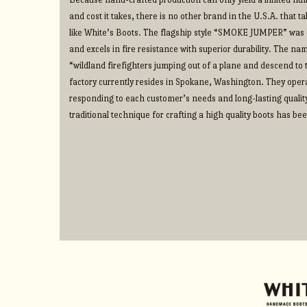
and cost it takes, there is no other brand in the U.S.A. that 
like White’s Boots. The flagship style “SMOKE JUMPER” was d
and excels in fire resistance with superior durability. The na
“wildland firefighters jumping out of a plane and descend to t
factory currently resides in Spokane, Washington. They operate
responding to each customer’s needs and long-lasting qualit
traditional technique for crafting a high quality boots has b