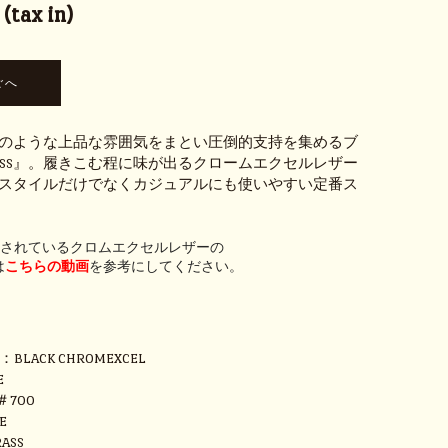
tax in)
のような上品な雰囲気をまとい圧倒的支持を集めるブ
DRESS』。履きこむ程に味が出るクロームエクセルレザー
スタイルだけでなくカジュアルにも使いやすい定番ス
用されているクロムエクセルレザーの
は
こちらの動画
を参考にしてください。
H
R：BLACK CHROMEXCEL
E
＃700
E
ASS