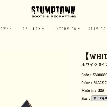
TOWN
GALLERY
INTERVIEW
SERVICE
【WHITE
ホワイツ 5イン
Code：
5306080
Color：
BLACK C
Made in：
USA
Size：