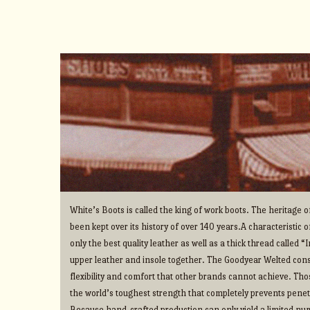
White’s Boots is called the king of work boots. The heritage
been kept over its history of over 140 years.A characteristic o
only the best quality leather as well as a thick thread called 
upper leather and insole together. The Goodyear Welted cons
flexibility and comfort that other brands cannot achieve. Thos
the world’s toughest strength that completely prevents penet
Because hand-crafted production can only yield a limited num