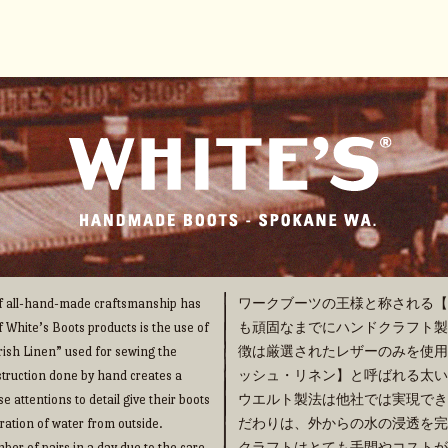
 of all-hand-made craftsmanship has
ワークブーツの王様と称される【WHI
f White’s Boots products is the use of
も頑固なまでにハンドクラフト製法の
“Irish Linen” used for sewing the
徴は厳選されたレザーのみを使用
truction done by hand creates a
ッシュ・リネン】と呼ばれる太い
e attentions to detail give their boots
ウエルト製法は他社では実現でき
ration of water from outside.
だわりは、外からの水の浸透を完
ber of pairs in a day due to the care
クラフトはとても手間やコストが