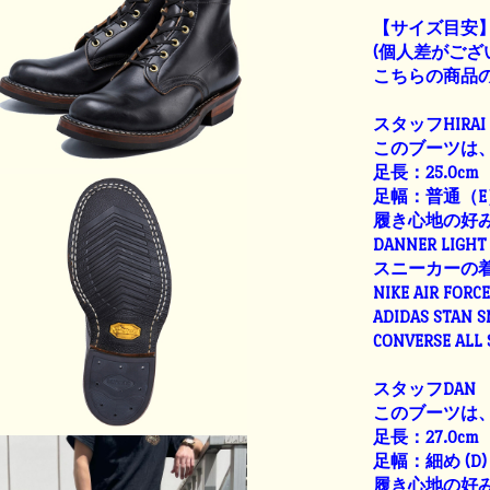
【サイズ目安
(個人差がござ
こちらの商品の
スタッフHIRAI
このブーツは、
足長：25.0cm
足幅：普通（E
履き心地の好
DANNER LIGHT 
スニーカーの
NIKE AIR FORC
ADIDAS STAN 
CONVERSE ALL
スタッフDAN
このブーツは、
足長：27.0cm
足幅：細め (D)
履き心地の好