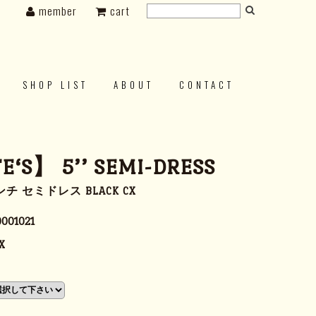
member
cart
SHOP LIST
ABOUT
CONTACT
‘S】 5’’ SEMI-DRESS
チ セミドレス BLACK CX
001021
X