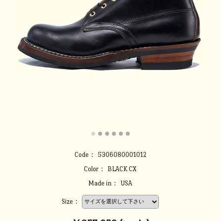
Code：
5306080001012
Color：
BLACK CX
Made in：
USA
Size：