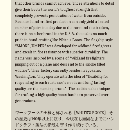
that other brands cannot achieve. Those attentions to detail
give their boots the world’s toughest strength that
completely prevents penetration of water from outside.
Because hand-crafted production can only yield a limited
number of pairs in a day due to the care and cost it takes,
there is no other brand in the U.S.A. that takes so much
pride in hand-crafting like White’s Boots. The flagship style
“SMOKE JUMPER” was developed for wildland firefighters
and excels in fire resistance with superior durability. The
name was inspired by a scene of “wildland firefighters
jumping out of a plane and descend to the smoke filled
wildfire”. Their factory currently resides in Spokane,
Washington. They operate with the idea of “flexibility for
responding to each customer’s needs and long-lasting
quality are the most important”. The traditional technique
for crafting a high quality boots has been preserved over
generations.
ワークブーツの王様と称される【WHITE’S BOOTS】 そ
の歴史は140年以上に渡り、今現在も頑固なまでにハン
ドクラフト製法の伝統を守り作り続けている。