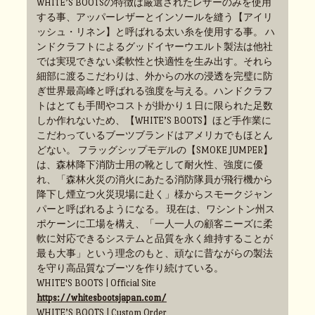
WHITE’S BOOTSの特徴は厳選されたレザーのみを使用
する事、アッパーレザーとインソールを縫う【アイリ
ッシュ・リネン】と呼ばれる太い糸を使用する事。 ハ
ンドクラフトによるグッドイヤーウエルト製法は他社
では実現できない柔軟性と快適性を生み出す。それら
細部に渡るこだわりは、外からの水の浸透を完璧に防
ぎ世界最高峰と呼ばれる強度を与える。ハンドクラフ
トはとても手間やコストが掛かり１日に限られた足数
しか作れないため、【WHITE’S BOOTS】ほど手作業に
こだわっているブーツブランドはアメリカでもほとん
どない。 フラッグシップモデルの【SMOKE JUMPER】
は、森林降下消防士用の靴として耐火性、強度に優
れ、「森林火災の消火にあたる消防隊員が飛行機から
降下し煙立つ火災現場に赴く」様からスモークジャン
パーと呼ばれるようになる。 現在は、ワシントン州ス
ポケーンに工場を構え、「一人一人の顧客ニーズに柔
軟に対応できるシステムと品質を永く維持することが
最も大事」という理念のもと、頑なに昔ながらの製法
を守り高品質なブーツを作り続けている。
WHITE'S BOOTS | Official Site
https://whitesbootsjapan.com/
WHITE’S BOOTS | Custom Order