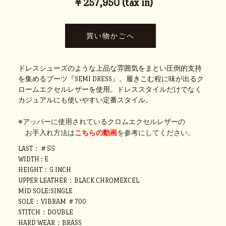
￥257,950 (tax in)
ドレスシューズのような上品な雰囲気をまとい圧倒的支持
を集めるブーツ『SEMI DRESS』。履きこむ程に味が出るク
ロームエクセルレザーを使用。ドレススタイルだけでなく
カジュアルにも使いやすい定番スタイル。
※アッパーに使用されているクロムエクセルレザーの
お手入れ方法は
こちらの動画
を参考にしてください。
LAST：＃55
WIDTH : E
HEIGHT：5 INCH
UPPER LEATHER：BLACK CHROMEXCEL
MID SOLE:SINGLE
SOLE：VIBRAM ＃700
STITCH：DOUBLE
HARD WEAR：BRASS