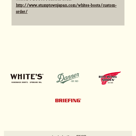
http://www.stumptownjapan.com/whites-boots/custom-
order/