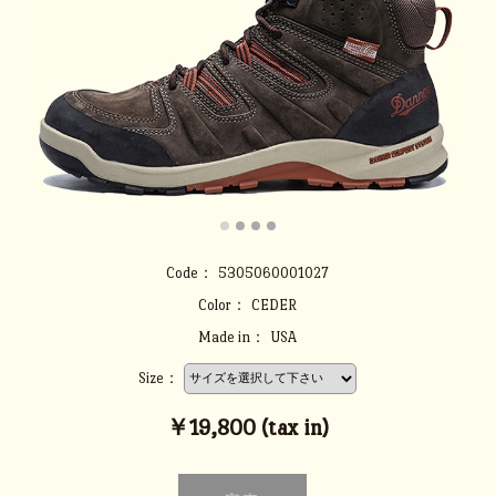
Code：
5305060001027
Color：
CEDER
Made in：
USA
Size：
￥19,800 (tax in)