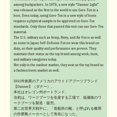
among backpackers. In 1979, a new style “Danner Light”
was released as the first in the world to use Gore-Tex in a
boot. Even today, using Gore-Tex in a new style of boots
requires a physical sample to be approved on Gore-Tex
standards. Only those that passed this test can use Gore-Tex
material.
The U.S. military such as Army, Navy, and Air Force as well
as some in Japan Self-Defense Forces wear this brand on
duty, so their quality and performance are proven. They
maintain their status as the top brand among work, hunt,
and military categories today.
Not only in the outdoor market, they seat as the top brand as
a fashion boots market as well.
1932年創業のアメリカのアウトドアブーツブランド
【Danner】（ダナー）。
本社はオレゴン州ポートランド。
当初は、ワークブーツを生産する工場で、低価格のワ
ークブーツを製造・販売。
第二次世界大戦中に、「造船所の靴」と呼ばれる樵用
の作業靴メーカーとして有名になった。