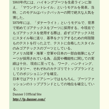
1960年代には、ハイキングブーツを生産ラインに加
え、「マウンテントレイル」というモデルを発表。当
時、このモデルはバックパッカーの間で絶大な人気を
博した。
1979年には、「ダナーライト」というモデルで、世界
で初めてゴアテックスをブーツに採用する。今現在で
もゴアテックスを使用する際は、必ずゴアテックス社
にスタイル毎に送り、基準をクリアするための何段階
ものテストを行った上で、テストに合格したスタイル
のみゴアテックスのブーツとしている。
アメリカ陸軍・海軍・空軍や日本の一部自衛隊にもブ
ーツが採用されている為、品質や機能性に関しての実
績は十分。 現在に至っても、ワーク、ハンティング、
ミリタリー、それぞれのカテゴリでトップブランドと
してのポジショニングを確立。
日本ではアウトドアシーンではもちろん、ブーツファ
ッションのトップブランドとしての地位を確立してい
る。
Danner | Official Site
http://jp.danner.com/