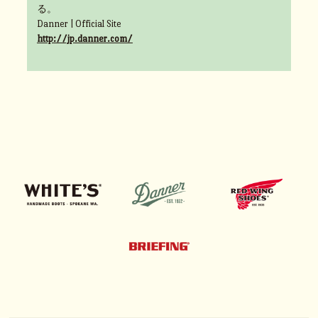
る。
Danner | Official Site
http://jp.danner.com/