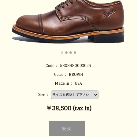
Code：
5303380002025
Color：
BROWN
Made in：
USA
Size：
￥38,500 (tax in)