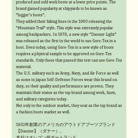
produced and sold work boots at a lower price points. The
brand gained popularity at shipyards to be known as
“logger’s boots”.
They added their hiking lines in the 1960 releasing the
“Mountain Trail” style. This style was extremely popular
among backpackers. In 1979, a new style “Danner Light”
was released as the first in the world to use Gore-Tex in a
boot. Even today, using Gore-Tex in a new style of boots
requires a physical sample to be approved on Gore-Tex
standards. Only those that passed this test can use Gore-Tex
material.
The U.S. military such as Army, Navy, and Air Force as well
as some in Japan Self-Defense Forces wear this brand on
duty, so their quality and performance are proven. They
maintain their status as the top brand among work, hunt,
and military categories today.
Not only in the outdoor market, they seat as the top brand as
a fashion boots market as well.
1932年創業のアメリカのアウトドアブーツブランド
【Danner】（ダナー）。
本社はオレゴン州ポートランド。