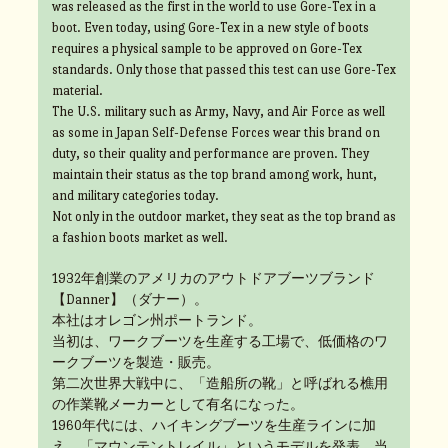
was released as the first in the world to use Gore-Tex in a
boot. Even today, using Gore-Tex in a new style of boots
requires a physical sample to be approved on Gore-Tex
standards. Only those that passed this test can use Gore-Tex
material.
The U.S. military such as Army, Navy, and Air Force as well
as some in Japan Self-Defense Forces wear this brand on
duty, so their quality and performance are proven. They
maintain their status as the top brand among work, hunt,
and military categories today.
Not only in the outdoor market, they seat as the top brand as
a fashion boots market as well.
1932年創業のアメリカのアウトドアブーツブランド
【Danner】（ダナー）。
本社はオレゴン州ポートランド。
当初は、ワークブーツを生産する工場で、低価格のワ
ークブーツを製造・販売。
第二次世界大戦中に、「造船所の靴」と呼ばれる樵用
の作業靴メーカーとして有名になった。
1960年代には、ハイキングブーツを生産ラインに加
え、「マウンテントレイル」というモデルを発表。当