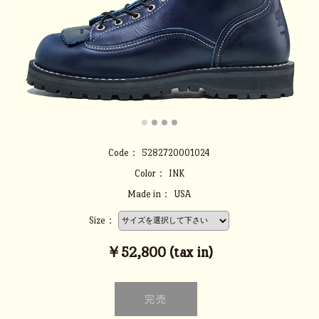
Code：
5282720001024
Color：
INK
Made in：
USA
Size：
￥52,800 (tax in)