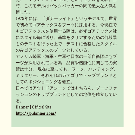
時、このモデルはバックパッカーの間で絶大な人気を
博した。
1979年には、「ダナーライト」というモデルで、世界
で初めてゴアテックスをブーツに採用する。今現在で
もゴアテックスを使用する際は、必ずゴアテックス社
にスタイル毎に送り、基準をクリアするための何段階
ものテストを行った上で、テストに合格したスタイル
のみゴアテックスのブーツとしている。
アメリカ陸軍・海軍・空軍や日本の一部自衛隊にもブ
ーツが採用されている為、品質や機能性に関しての実
績は十分。 現在に至っても、ワーク、ハンティング、
ミリタリー、それぞれのカテゴリでトップブランドと
してのポジショニングを確立。
日本ではアウトドアシーンではもちろん、ブーツファ
ッションのトップブランドとしての地位を確立してい
る。
Danner | Official Site
http://jp.danner.com/