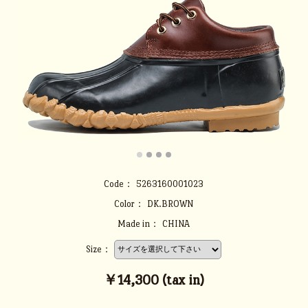
Code：
5263160001023
Color：
DK.BROWN
Made in：
CHINA
Size：
￥14,300 (tax in)