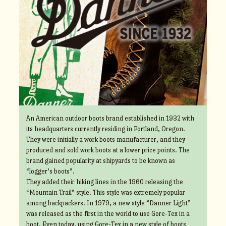
An American outdoor boots brand established in 1932 with
its headquarters currently residing in Portland, Oregon.
They were initially a work boots manufacturer, and they
produced and sold work boots at a lower price points. The
brand gained popularity at shipyards to be known as
“logger’s boots”.
They added their hiking lines in the 1960 releasing the
“Mountain Trail” style. This style was extremely popular
among backpackers. In 1979, a new style “Danner Light”
was released as the first in the world to use Gore-Tex in a
boot. Even today, using Gore-Tex in a new style of boots