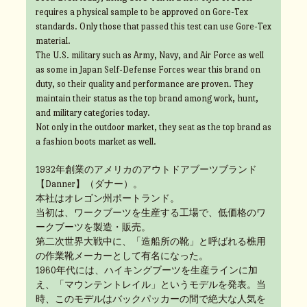
requires a physical sample to be approved on Gore-Tex
standards. Only those that passed this test can use Gore-Tex
material.
The U.S. military such as Army, Navy, and Air Force as well
as some in Japan Self-Defense Forces wear this brand on
duty, so their quality and performance are proven. They
maintain their status as the top brand among work, hunt,
and military categories today.
Not only in the outdoor market, they seat as the top brand as
a fashion boots market as well.
1932年創業のアメリカのアウトドアブーツブランド
【Danner】（ダナー）。
本社はオレゴン州ポートランド。
当初は、ワークブーツを生産する工場で、低価格のワ
ークブーツを製造・販売。
第二次世界大戦中に、「造船所の靴」と呼ばれる樵用
の作業靴メーカーとして有名になった。
1960年代には、ハイキングブーツを生産ラインに加
え、「マウンテントレイル」というモデルを発表。当
時、このモデルはバックパッカーの間で絶大な人気を