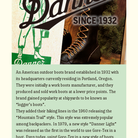
An American outdoor boots brand established in 1932 with
its headquarters currently residing in Portland, Oregon.
They were initially a work boots manufacturer, and they
produced and sold work boots at a lower price points. The
brand gained popularity at shipyards to be known as
“logger’s boots”.
They added their hiking lines in the 1960 releasing the
“Mountain Trail” style. This style was extremely popular
among backpackers. In 1979, a new style “Danner Light”
was released as the first in the world to use Gore-Tex in a
boot. Even today, using Gore-Tex in a new style of boots