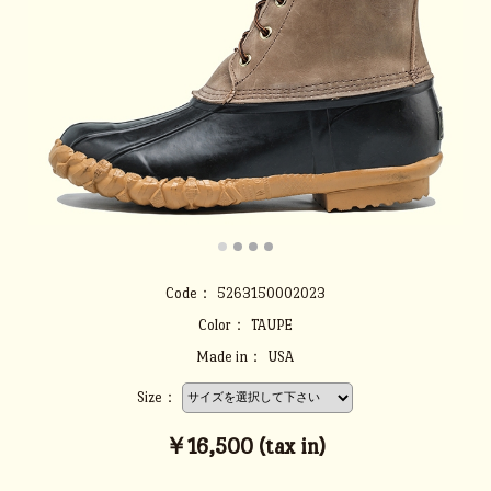
Code：
5263150002023
Color：
TAUPE
Made in：
USA
Size：
￥16,500 (tax in)