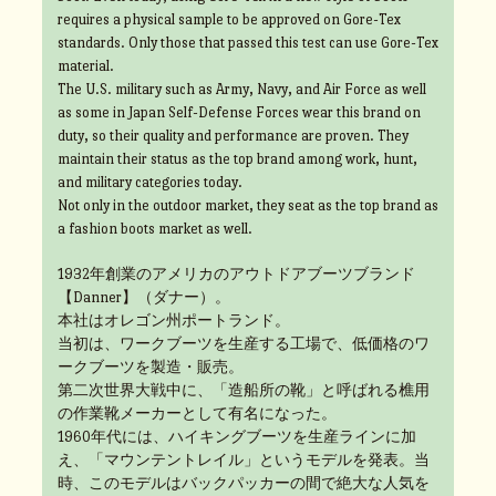
requires a physical sample to be approved on Gore-Tex
standards. Only those that passed this test can use Gore-Tex
material.
The U.S. military such as Army, Navy, and Air Force as well
as some in Japan Self-Defense Forces wear this brand on
duty, so their quality and performance are proven. They
maintain their status as the top brand among work, hunt,
and military categories today.
Not only in the outdoor market, they seat as the top brand as
a fashion boots market as well.
1932年創業のアメリカのアウトドアブーツブランド
【Danner】（ダナー）。
本社はオレゴン州ポートランド。
当初は、ワークブーツを生産する工場で、低価格のワ
ークブーツを製造・販売。
第二次世界大戦中に、「造船所の靴」と呼ばれる樵用
の作業靴メーカーとして有名になった。
1960年代には、ハイキングブーツを生産ラインに加
え、「マウンテントレイル」というモデルを発表。当
時、このモデルはバックパッカーの間で絶大な人気を