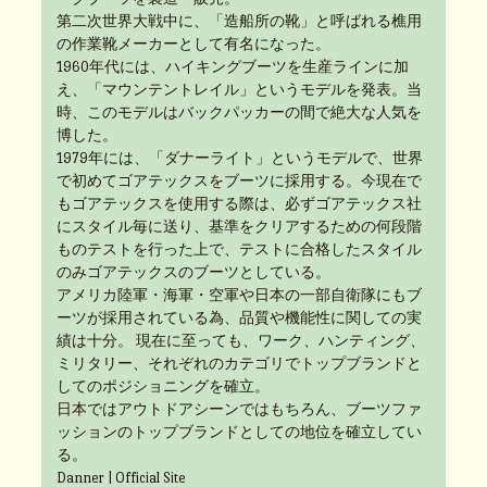
第二次世界大戦中に、「造船所の靴」と呼ばれる樵用
の作業靴メーカーとして有名になった。
1960年代には、ハイキングブーツを生産ラインに加
え、「マウンテントレイル」というモデルを発表。当
時、このモデルはバックパッカーの間で絶大な人気を
博した。
1979年には、「ダナーライト」というモデルで、世界
で初めてゴアテックスをブーツに採用する。今現在で
もゴアテックスを使用する際は、必ずゴアテックス社
にスタイル毎に送り、基準をクリアするための何段階
ものテストを行った上で、テストに合格したスタイル
のみゴアテックスのブーツとしている。
アメリカ陸軍・海軍・空軍や日本の一部自衛隊にもブ
ーツが採用されている為、品質や機能性に関しての実
績は十分。 現在に至っても、ワーク、ハンティング、
ミリタリー、それぞれのカテゴリでトップブランドと
してのポジショニングを確立。
日本ではアウトドアシーンではもちろん、ブーツファ
ッションのトップブランドとしての地位を確立してい
る。
Danner | Official Site