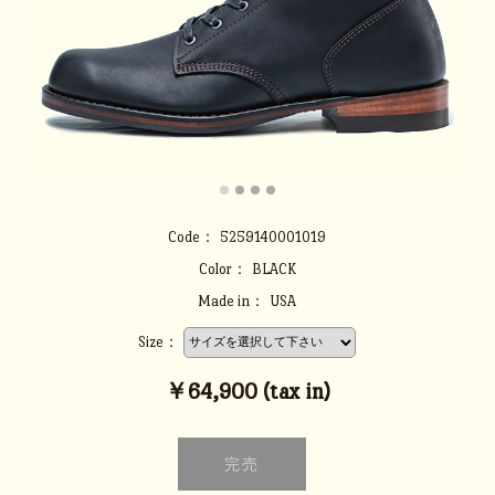
Code：
5259140001019
Color：
BLACK
Made in：
USA
Size：
￥64,900 (tax in)