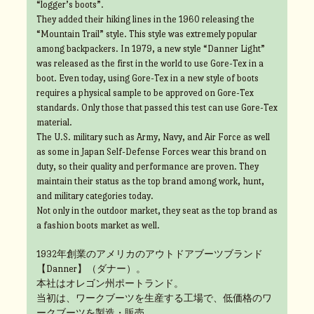
“logger’s boots”.
They added their hiking lines in the 1960 releasing the
“Mountain Trail” style. This style was extremely popular
among backpackers. In 1979, a new style “Danner Light”
was released as the first in the world to use Gore-Tex in a
boot. Even today, using Gore-Tex in a new style of boots
requires a physical sample to be approved on Gore-Tex
standards. Only those that passed this test can use Gore-Tex
material.
The U.S. military such as Army, Navy, and Air Force as well
as some in Japan Self-Defense Forces wear this brand on
duty, so their quality and performance are proven. They
maintain their status as the top brand among work, hunt,
and military categories today.
Not only in the outdoor market, they seat as the top brand as
a fashion boots market as well.
1932年創業のアメリカのアウトドアブーツブランド
【Danner】（ダナー）。
本社はオレゴン州ポートランド。
当初は、ワークブーツを生産する工場で、低価格のワ
ークブーツを製造・販売。