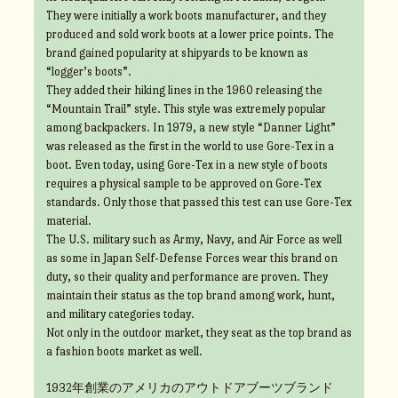
They were initially a work boots manufacturer, and they
produced and sold work boots at a lower price points. The
brand gained popularity at shipyards to be known as
“logger’s boots”.
They added their hiking lines in the 1960 releasing the
“Mountain Trail” style. This style was extremely popular
among backpackers. In 1979, a new style “Danner Light”
was released as the first in the world to use Gore-Tex in a
boot. Even today, using Gore-Tex in a new style of boots
requires a physical sample to be approved on Gore-Tex
standards. Only those that passed this test can use Gore-Tex
material.
The U.S. military such as Army, Navy, and Air Force as well
as some in Japan Self-Defense Forces wear this brand on
duty, so their quality and performance are proven. They
maintain their status as the top brand among work, hunt,
and military categories today.
Not only in the outdoor market, they seat as the top brand as
a fashion boots market as well.
1932年創業のアメリカのアウトドアブーツブランド