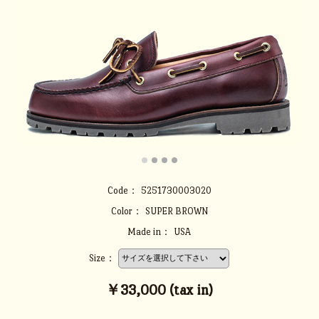
Code：
5251730003020
Color：
SUPER BROWN
Made in：
USA
Size：
￥33,000 (tax in)