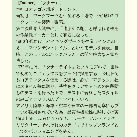
【Danner】（ダナー）。
本社はオレゴン州ポートランド。
当初は、ワークブーツを生産する工場で、低価格のワ
ークブーツを製造・販売。
第二次世界大戦中に、「造船所の靴」と呼ばれる樵用
の作業靴メーカーとして有名になった。
1960年代には、ハイキングブーツを生産ラインに加
え、「マウンテントレイル」というモデルを発表。当
時、このモデルはバックパッカーの間で絶大な人気を
博した。
1979年には、「ダナーライト」というモデルで、世界
で初めてゴアテックスをブーツに採用する。今現在で
もゴアテックスを使用する際は、必ずゴアテックス社
にスタイル毎に送り、基準をクリアするための何段階
ものテストを行った上で、テストに合格したスタイル
のみゴアテックスのブーツとしている。
アメリカ陸軍・海軍・空軍や日本の一部自衛隊にもブ
ーツが採用されている為、品質や機能性に関しての実
績は十分。 現在に至っても、ワーク、ハンティング、
ミリタリー、それぞれのカテゴリでトップブランドと
してのポジショニングを確立。