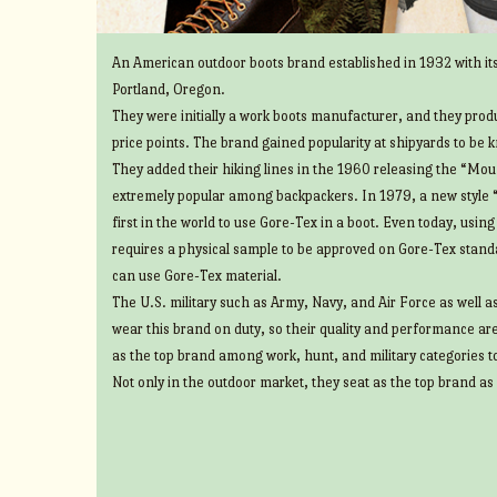
An American outdoor boots brand established in 1932 with its
Portland, Oregon.
They were initially a work boots manufacturer, and they prod
price points. The brand gained popularity at shipyards to be 
They added their hiking lines in the 1960 releasing the “Mount
extremely popular among backpackers. In 1979, a new style 
first in the world to use Gore-Tex in a boot. Even today, usin
requires a physical sample to be approved on Gore-Tex standa
can use Gore-Tex material.
The U.S. military such as Army, Navy, and Air Force as well 
wear this brand on duty, so their quality and performance ar
as the top brand among work, hunt, and military categories t
Not only in the outdoor market, they seat as the top brand as