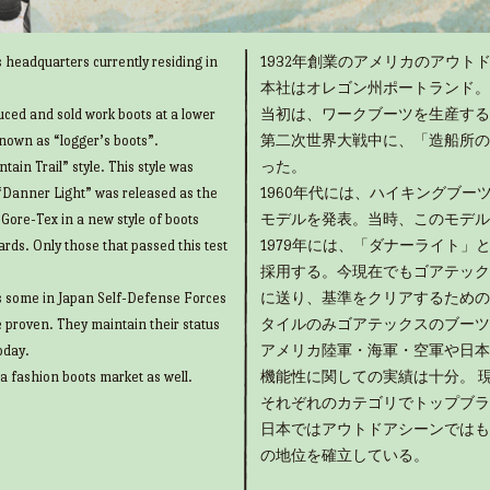
 headquarters currently residing in
1932年創業のアメリカのアウトド
本社はオレゴン州ポートランド。
uced and sold work boots at a lower
当初は、ワークブーツを生産する
known as “logger’s boots”.
第二次世界大戦中に、「造船所の
ain Trail” style. This style was
った。
“Danner Light” was released as the
1960年代には、ハイキングブ
g Gore-Tex in a new style of boots
モデルを発表。当時、このモデル
rds. Only those that passed this test
1979年には、「ダナーライト
採用する。今現在でもゴアテック
as some in Japan Self-Defense Forces
に送り、基準をクリアするための
e proven. They maintain their status
タイルのみゴアテックスのブーツ
oday.
アメリカ陸軍・海軍・空軍や日本
 a fashion boots market as well.
機能性に関しての実績は十分。 
それぞれのカテゴリでトップブラ
日本ではアウトドアシーンではも
の地位を確立している。