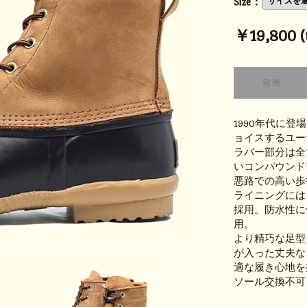
Size：
￥19,800 (t
1990年代に
ョイスするユー
ラバー部分は全
いコンパウンド
悪路での高い歩
ライニングには、
採用。防水性に
用。
より精巧な足型
が入った丈夫な
適な履き心地を
ソール交換不可