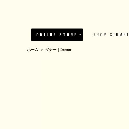
ONLINE STORE
FROM STUMP
ホーム
>
ダナー｜Danner