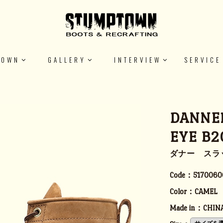
TOWN
GALLERY
INTERVIEW
SERVICE
DANNER
EYE B2
ダナー スラッシ
Code：
5170060
Color：
CAMEL
Made in：
CHIN