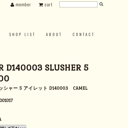
member
cart
SHOP LIST
ABOUT
CONTACT
 D140003 SLUSHER 5
00
ャー 5 アイレット D140003 CAMEL
001017
A