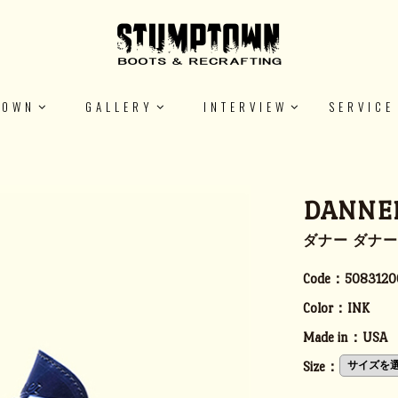
TOWN
GALLERY
INTERVIEW
SERVICE
DANNER
ダナー ダナーラ
Code：
5083120
Color：
INK
Made in：
USA
Size：