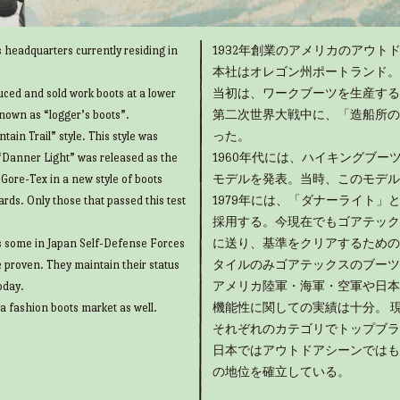
 headquarters currently residing in
1932年創業のアメリカのアウトド
本社はオレゴン州ポートランド。
uced and sold work boots at a lower
当初は、ワークブーツを生産する
known as “logger’s boots”.
第二次世界大戦中に、「造船所の
ain Trail” style. This style was
った。
“Danner Light” was released as the
1960年代には、ハイキングブ
g Gore-Tex in a new style of boots
モデルを発表。当時、このモデル
rds. Only those that passed this test
1979年には、「ダナーライト
採用する。今現在でもゴアテック
as some in Japan Self-Defense Forces
に送り、基準をクリアするための
e proven. They maintain their status
タイルのみゴアテックスのブーツ
oday.
アメリカ陸軍・海軍・空軍や日本
 a fashion boots market as well.
機能性に関しての実績は十分。 
それぞれのカテゴリでトップブラ
日本ではアウトドアシーンではも
の地位を確立している。