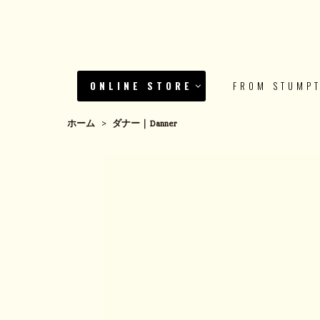
ONLINE STORE
FROM STUMP
ホーム
>
ダナー｜Danner