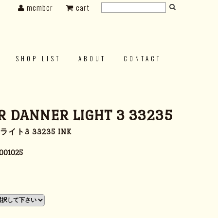
member
cart
SHOP LIST
ABOUT
CONTACT
 DANNER LIGHT 3 33235
イト3 33235 INK
001025