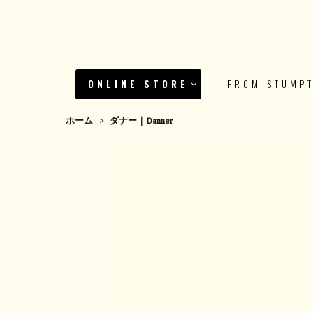
ONLINE STORE
FROM STUMP
ホーム
>
ダナー｜Danner