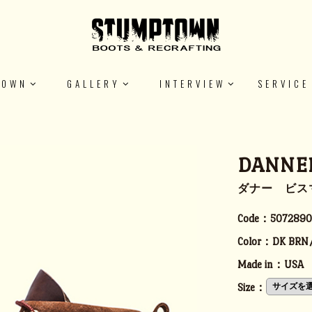
TOWN
GALLERY
INTERVIEW
SERVICE
DANNER
ダナー ビスマルク
Code：
5072890
Color：
DK BRN
Made in：
USA
Size：