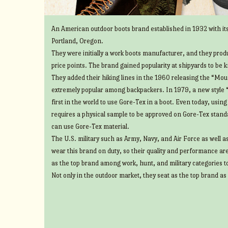
An American outdoor boots brand established in 1932 with its
Portland, Oregon.
They were initially a work boots manufacturer, and they prod
price points. The brand gained popularity at shipyards to be 
They added their hiking lines in the 1960 releasing the “Mount
extremely popular among backpackers. In 1979, a new style 
first in the world to use Gore-Tex in a boot. Even today, usin
requires a physical sample to be approved on Gore-Tex standa
can use Gore-Tex material.
The U.S. military such as Army, Navy, and Air Force as well 
wear this brand on duty, so their quality and performance ar
as the top brand among work, hunt, and military categories t
Not only in the outdoor market, they seat as the top brand as