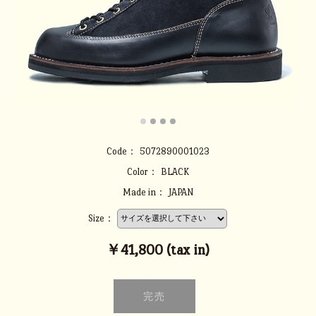
Code：
5072890001023
Color：
BLACK
Made in：
JAPAN
Size：
￥41,800 (tax in)