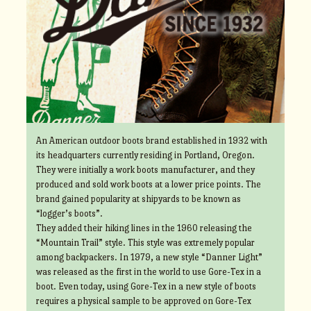
An American outdoor boots brand established in 1932 with
its headquarters currently residing in Portland, Oregon.
They were initially a work boots manufacturer, and they
produced and sold work boots at a lower price points. The
brand gained popularity at shipyards to be known as
“logger’s boots”.
They added their hiking lines in the 1960 releasing the
“Mountain Trail” style. This style was extremely popular
among backpackers. In 1979, a new style “Danner Light”
was released as the first in the world to use Gore-Tex in a
boot. Even today, using Gore-Tex in a new style of boots
requires a physical sample to be approved on Gore-Tex