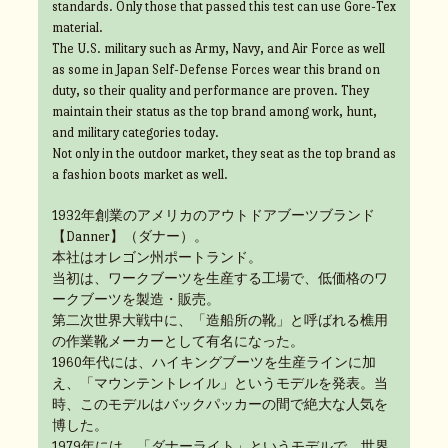
standards. Only those that passed this test can use Gore-Tex
material.
The U.S. military such as Army, Navy, and Air Force as well
as some in Japan Self-Defense Forces wear this brand on
duty, so their quality and performance are proven. They
maintain their status as the top brand among work, hunt,
and military categories today.
Not only in the outdoor market, they seat as the top brand as
a fashion boots market as well.
1932年創業のアメリカのアウトドアブーツブランド
【Danner】（ダナー）。
本社はオレゴン州ポートランド。
当初は、ワークブーツを生産する工場で、低価格のワ
ークブーツを製造・販売。
第二次世界大戦中に、「造船所の靴」と呼ばれる樵用
の作業靴メーカーとして有名になった。
1960年代には、ハイキングブーツを生産ラインに加
え、「マウンテントレイル」というモデルを発表。当
時、このモデルはバックパッカーの間で絶大な人気を
博した。
1979年には、「ダナーライト」というモデルで、世界