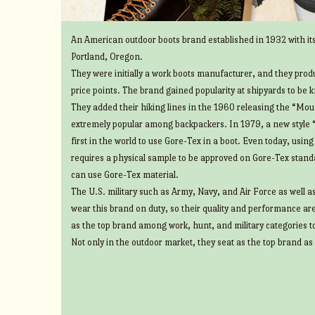
An American outdoor boots brand established in 1932 with its
Portland, Oregon.
They were initially a work boots manufacturer, and they prod
price points. The brand gained popularity at shipyards to be 
They added their hiking lines in the 1960 releasing the “Mount
extremely popular among backpackers. In 1979, a new style 
first in the world to use Gore-Tex in a boot. Even today, usin
requires a physical sample to be approved on Gore-Tex standa
can use Gore-Tex material.
The U.S. military such as Army, Navy, and Air Force as well 
wear this brand on duty, so their quality and performance ar
as the top brand among work, hunt, and military categories t
Not only in the outdoor market, they seat as the top brand as