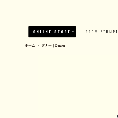
ONLINE STORE
FROM STUMP
ホーム
>
ダナー｜Danner