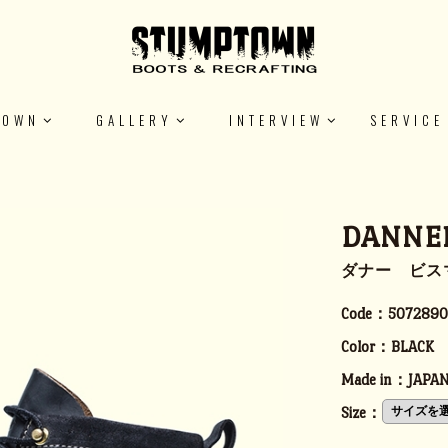
TOWN
GALLERY
INTERVIEW
SERVICE
DANNER
ダナー ビスマル
Code：
5072890
Color：
BLACK
Made in：
JAPA
Size：