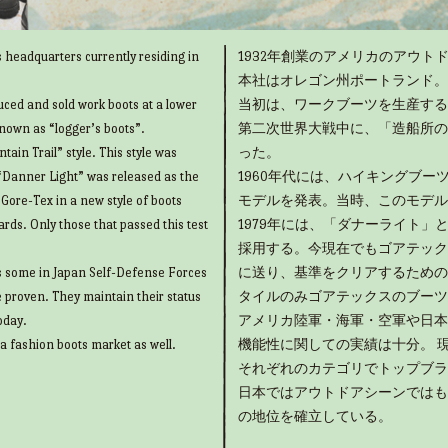
 headquarters currently residing in
1932年創業のアメリカのアウトド
本社はオレゴン州ポートランド。
uced and sold work boots at a lower
当初は、ワークブーツを生産する
known as “logger’s boots”.
第二次世界大戦中に、「造船所の
ain Trail” style. This style was
った。
“Danner Light” was released as the
1960年代には、ハイキングブ
g Gore-Tex in a new style of boots
モデルを発表。当時、このモデル
rds. Only those that passed this test
1979年には、「ダナーライト
採用する。今現在でもゴアテック
as some in Japan Self-Defense Forces
に送り、基準をクリアするための
e proven. They maintain their status
タイルのみゴアテックスのブーツ
oday.
アメリカ陸軍・海軍・空軍や日本
 a fashion boots market as well.
機能性に関しての実績は十分。 
それぞれのカテゴリでトップブラ
日本ではアウトドアシーンではも
の地位を確立している。