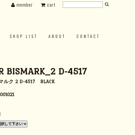
member
cart
SHOP LIST
ABOUT
CONTACT
 BISMARK_2 D-4517
ク 2 D-4517 BLACK
001021
N