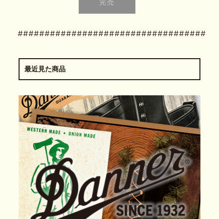
#####################################
最近見た商品