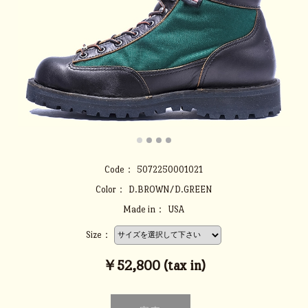
Code：
5072250001021
Color：
D.BROWN/D.GREEN
Made in：
USA
Size：
￥52,800 (tax in)