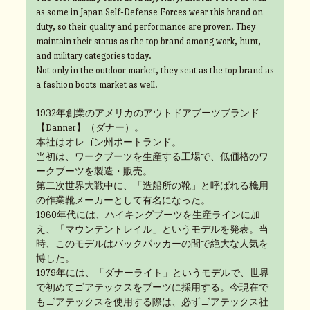
as some in Japan Self-Defense Forces wear this brand on
duty, so their quality and performance are proven. They
maintain their status as the top brand among work, hunt,
and military categories today.
Not only in the outdoor market, they seat as the top brand as
a fashion boots market as well.
1932年創業のアメリカのアウトドアブーツブランド
【Danner】（ダナー）。
本社はオレゴン州ポートランド。
当初は、ワークブーツを生産する工場で、低価格のワ
ークブーツを製造・販売。
第二次世界大戦中に、「造船所の靴」と呼ばれる樵用
の作業靴メーカーとして有名になった。
1960年代には、ハイキングブーツを生産ラインに加
え、「マウンテントレイル」というモデルを発表。当
時、このモデルはバックパッカーの間で絶大な人気を
博した。
1979年には、「ダナーライト」というモデルで、世界
で初めてゴアテックスをブーツに採用する。今現在で
もゴアテックスを使用する際は、必ずゴアテックス社