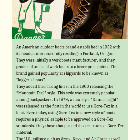
An American outdoor boots brand established in 1932 with
its headquarters currently residing in Portland, Oregon.
They were initially a work boots manufacturer, and they
produced and sold work boots at a lower price points. The
brand gained popularity at shipyards to be known as
“logger’s boots”.
They added their hiking lines in the 1960 releasing the
“Mountain Trail” style. This style was extremely popular
among backpackers. In 1979, a new style “Danner Light”
was released as the first in the world to use Gore-Tex in a
boot. Even today, using Gore-Tex in a new style of boots
requires a physical sample to be approved on Gore-Tex
standards. Only those that passed this test can use Gore-Tex
material.
The U.S. military such as Army, Navy, and Air Force as well