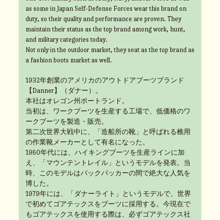
as some in Japan Self-Defense Forces wear this brand on
duty, so their quality and performance are proven. They
maintain their status as the top brand among work, hunt,
and military categories today.
Not only in the outdoor market, they seat as the top brand as
a fashion boots market as well.
1932年創業のアメリカのアウトドアブーツブランド
【Danner】（ダナー）。
本社はオレゴン州ポートランド。
当初は、ワークブーツを生産する工場で、低価格のワ
ークブーツを製造・販売。
第二次世界大戦中に、「造船所の靴」と呼ばれる樵用
の作業靴メーカーとして有名になった。
1960年代には、ハイキングブーツを生産ラインに加
え、「マウンテントレイル」というモデルを発表。当
時、このモデルはバックパッカーの間で絶大な人気を
博した。
1979年には、「ダナーライト」というモデルで、世界
で初めてゴアテックスをブーツに採用する。今現在で
もゴアテックスを使用する際は、必ずゴアテックス社