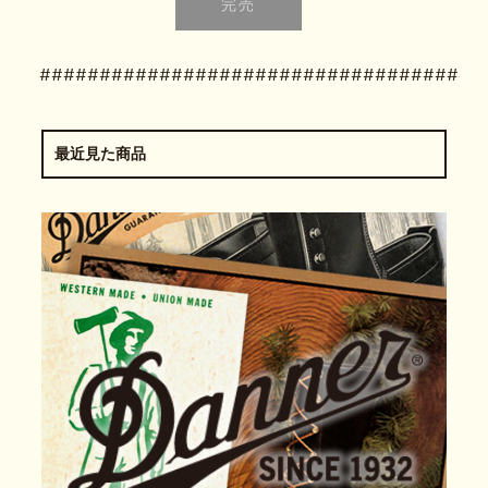
#####################################
最近見た商品