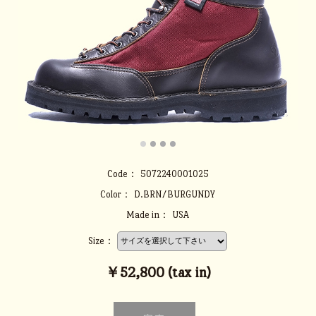
Code：
5072240001025
Color：
D.BRN/BURGUNDY
Made in：
USA
Size：
￥52,800 (tax in)