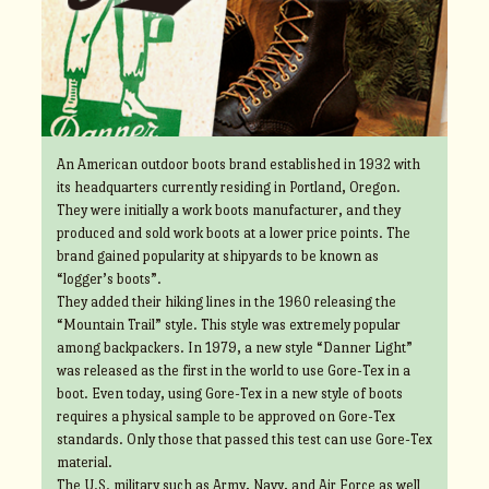
An American outdoor boots brand established in 1932 with
its headquarters currently residing in Portland, Oregon.
They were initially a work boots manufacturer, and they
produced and sold work boots at a lower price points. The
brand gained popularity at shipyards to be known as
“logger’s boots”.
They added their hiking lines in the 1960 releasing the
“Mountain Trail” style. This style was extremely popular
among backpackers. In 1979, a new style “Danner Light”
was released as the first in the world to use Gore-Tex in a
boot. Even today, using Gore-Tex in a new style of boots
requires a physical sample to be approved on Gore-Tex
standards. Only those that passed this test can use Gore-Tex
material.
The U.S. military such as Army, Navy, and Air Force as well