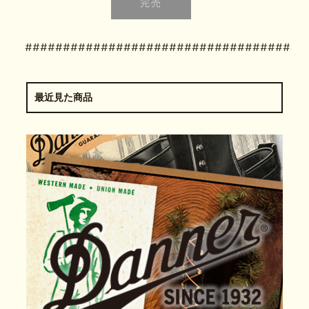
#####################################
最近見た商品