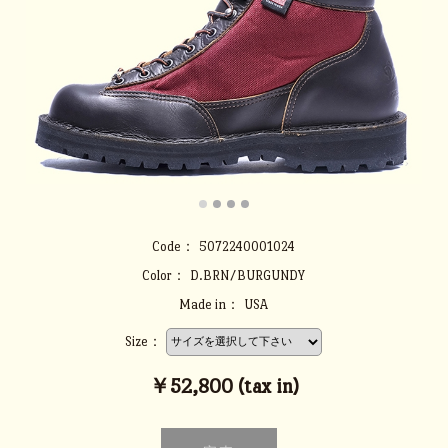
Code：
5072240001024
Color：
D.BRN/BURGUNDY
Made in：
USA
Size：
￥52,800 (tax in)