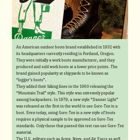
An American outdoor boots brand established in 1932 with
its headquarters currently residing in Portland, Oregon.
They were initially a work boots manufacturer, and they
produced and sold work boots at a lower price points. The
brand gained popularity at shipyards to be known as
“logger’s boots”.
They added their hiking lines in the 1960 releasing the
“Mountain Trail” style. This style was extremely popular
among backpackers. In 1979, a new style “Danner Light”
was released as the first in the world to use Gore-Tex in a
boot. Even today, using Gore-Tex in a new style of boots
requires a physical sample to be approved on Gore-Tex
standards. Only those that passed this test can use Gore-Tex
material.
The U.S. military such as Army, Navy, and Air Force as well