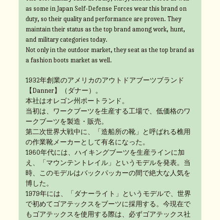
as some in Japan Self-Defense Forces wear this brand on
duty, so their quality and performance are proven. They
maintain their status as the top brand among work, hunt,
and military categories today.
Not only in the outdoor market, they seat as the top brand as
a fashion boots market as well.
1932年創業のアメリカのアウトドアブーツブランド
【Danner】（ダナー）。
本社はオレゴン州ポートランド。
当初は、ワークブーツを生産する工場で、低価格のワ
ークブーツを製造・販売。
第二次世界大戦中に、「造船所の靴」と呼ばれる樵用
の作業靴メーカーとして有名になった。
1960年代には、ハイキングブーツを生産ラインに加
え、「マウンテントレイル」というモデルを発表。当
時、このモデルはバックパッカーの間で絶大な人気を
博した。
1979年には、「ダナーライト」というモデルで、世界
で初めてゴアテックスをブーツに採用する。今現在で
もゴアテックスを使用する際は、必ずゴアテックス社