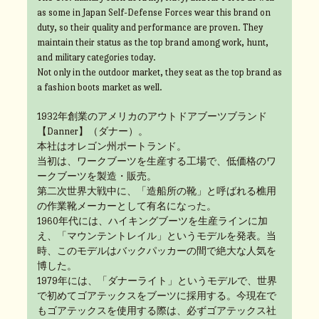
as some in Japan Self-Defense Forces wear this brand on
duty, so their quality and performance are proven. They
maintain their status as the top brand among work, hunt,
and military categories today.
Not only in the outdoor market, they seat as the top brand as
a fashion boots market as well.
1932年創業のアメリカのアウトドアブーツブランド
【Danner】（ダナー）。
本社はオレゴン州ポートランド。
当初は、ワークブーツを生産する工場で、低価格のワ
ークブーツを製造・販売。
第二次世界大戦中に、「造船所の靴」と呼ばれる樵用
の作業靴メーカーとして有名になった。
1960年代には、ハイキングブーツを生産ラインに加
え、「マウンテントレイル」というモデルを発表。当
時、このモデルはバックパッカーの間で絶大な人気を
博した。
1979年には、「ダナーライト」というモデルで、世界
で初めてゴアテックスをブーツに採用する。今現在で
もゴアテックスを使用する際は、必ずゴアテックス社