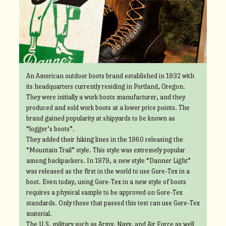
An American outdoor boots brand established in 1932 with
its headquarters currently residing in Portland, Oregon.
They were initially a work boots manufacturer, and they
produced and sold work boots at a lower price points. The
brand gained popularity at shipyards to be known as
“logger’s boots”.
They added their hiking lines in the 1960 releasing the
“Mountain Trail” style. This style was extremely popular
among backpackers. In 1979, a new style “Danner Light”
was released as the first in the world to use Gore-Tex in a
boot. Even today, using Gore-Tex in a new style of boots
requires a physical sample to be approved on Gore-Tex
standards. Only those that passed this test can use Gore-Tex
material.
The U.S. military such as Army, Navy, and Air Force as well