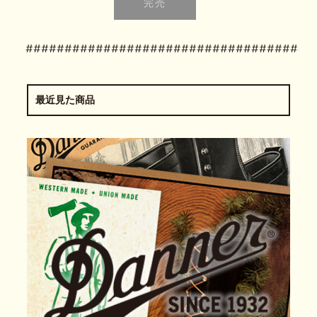
#####################################
最近見た商品