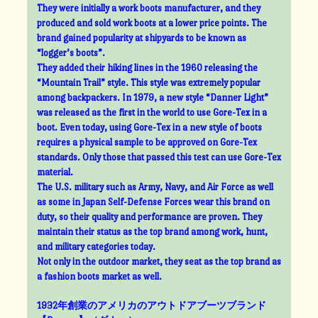
They were initially a work boots manufacturer, and they
produced and sold work boots at a lower price points. The
brand gained popularity at shipyards to be known as
“logger’s boots”.
They added their hiking lines in the 1960 releasing the
“Mountain Trail” style. This style was extremely popular
among backpackers. In 1979, a new style “Danner Light”
was released as the first in the world to use Gore-Tex in a
boot. Even today, using Gore-Tex in a new style of boots
requires a physical sample to be approved on Gore-Tex
standards. Only those that passed this test can use Gore-Tex
material.
The U.S. military such as Army, Navy, and Air Force as well
as some in Japan Self-Defense Forces wear this brand on
duty, so their quality and performance are proven. They
maintain their status as the top brand among work, hunt,
and military categories today.
Not only in the outdoor market, they seat as the top brand as
a fashion boots market as well.
1932年創業のアメリカのアウトドアブーツブランド