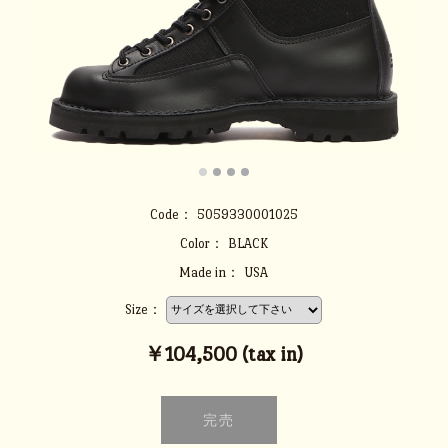
Code：
5059330001025
Color：
BLACK
Made in：
USA
Size：
￥104,500 (tax in)