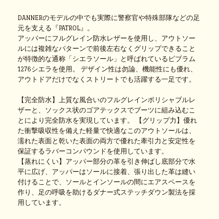
DANNERのモデルの中でも実際に警察官や特殊部隊などの足
元を支える『PATROL』。
アッパーにフルグレイン防水レザーを使用し、アウトソー
ルには複雑なパターンで前後左右なくグリップできること
が特徴的な通称「シエラソール」と呼ばれているビブラム
1276シエラを使用。 デザイン性は勿論、機能性にも優れ、
アウトドアだけでなくストリートでも活躍する一足です。
【完全防水】上質な風合いのフルグレインポリシャブルレ
ザーと、ソックス状のゴアテックスでブーツに組み込むこ
とにより完全防水を実現しています。 【グリップ力】優れ
た衝撃吸収性を備えた軽量で快適なこのアウトソールは、
濡れた表面と乾いた表面の両方で優れた牽引力と安定性を
保証するラバーコンパウンドを使用しています。
【蒸れにくい】アッパー部分の革を引き伸ばし底部分で水
平に広げ、アッパーはソールに接着、張り出した革は縫い
付けることで、ソールとインソールの間にエアスペースを
作り、足の呼吸を助けるダナー式ステッチダウン製法を採
用しています。