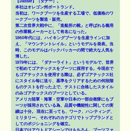
【Danner】（ダナー）。
本社はオレゴン州ポートランド。
当初は、ワークブーツを生産する工場で、低価格のワ
ークブーツを製造・販売。
第二次世界大戦中に、「造船所の靴」と呼ばれる樵用
の作業靴メーカーとして有名になった。
1960年代には、ハイキングブーツを生産ラインに加
え、「マウンテントレイル」というモデルを発表。当
時、このモデルはバックパッカーの間で絶大な人気を
博した。
1979年には、「ダナーライト」というモデルで、世界
で初めてゴアテックスをブーツに採用する。今現在で
もゴアテックスを使用する際は、必ずゴアテックス社
にスタイル毎に送り、基準をクリアするための何段階
ものテストを行った上で、テストに合格したスタイル
のみゴアテックスのブーツとしている。
アメリカ陸軍・海軍・空軍や日本の一部自衛隊にもブ
ーツが採用されている為、品質や機能性に関しての実
績は十分。 現在に至っても、ワーク、ハンティング、
ミリタリー、それぞれのカテゴリでトップブランドと
してのポジショニングを確立。
日本ではアウトドアシーンではもちろん、ブーツファ