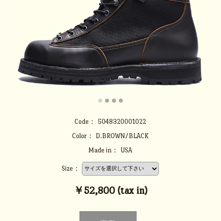
Code：
5048320001022
Color：
D.BROWN/BLACK
Made in：
USA
Size：
￥52,800 (tax in)