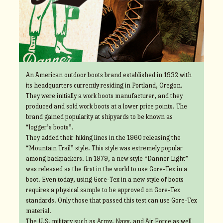
An American outdoor boots brand established in 1932 with
its headquarters currently residing in Portland, Oregon.
They were initially a work boots manufacturer, and they
produced and sold work boots at a lower price points. The
brand gained popularity at shipyards to be known as
“logger’s boots”.
They added their hiking lines in the 1960 releasing the
“Mountain Trail” style. This style was extremely popular
among backpackers. In 1979, a new style “Danner Light”
was released as the first in the world to use Gore-Tex in a
boot. Even today, using Gore-Tex in a new style of boots
requires a physical sample to be approved on Gore-Tex
standards. Only those that passed this test can use Gore-Tex
material.
The U.S. military such as Army, Navy, and Air Force as well