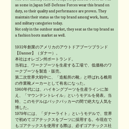
as some in Japan Self-Defense Forces wear this brand on
duty, so their quality and performance are proven. They
maintain their status as the top brand among work, hunt,
and military categories today.
Not only in the outdoor market, they seat as the top brand as
a fashion boots market as well.
1932年創業のアメリカのアウトドアブーツブランド
【Danner】（ダナー）。
本社はオレゴン州ポートランド。
当初は、ワークブーツを生産する工場で、低価格のワ
ークブーツを製造・販売。
第二次世界大戦中に、「造船所の靴」と呼ばれる樵用
の作業靴メーカーとして有名になった。
1960年代には、ハイキングブーツを生産ラインに加
え、「マウンテントレイル」というモデルを発表。当
時、このモデルはバックパッカーの間で絶大な人気を
博した。
1979年には、「ダナーライト」というモデルで、世界
で初めてゴアテックスをブーツに採用する。今現在で
もゴアテックスを使用する際は、必ずゴアテックス社