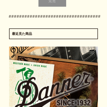
#####################################
最近見た商品