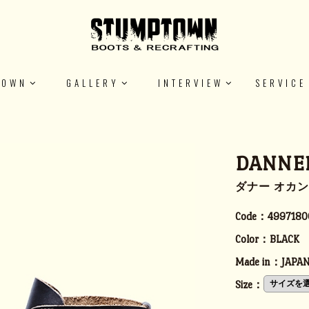
TOWN
GALLERY
INTERVIEW
SERVICE
DANNER
ダナー オカント 
Code：
4997180
Color：
BLACK
Made in：
JAPA
Size：