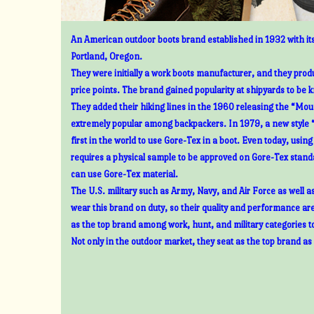
An American outdoor boots brand established in 1932 with its
Portland, Oregon.
They were initially a work boots manufacturer, and they prod
price points. The brand gained popularity at shipyards to be 
They added their hiking lines in the 1960 releasing the “Mount
extremely popular among backpackers. In 1979, a new style 
first in the world to use Gore-Tex in a boot. Even today, usin
requires a physical sample to be approved on Gore-Tex standa
can use Gore-Tex material.
The U.S. military such as Army, Navy, and Air Force as well 
wear this brand on duty, so their quality and performance ar
as the top brand among work, hunt, and military categories t
Not only in the outdoor market, they seat as the top brand as