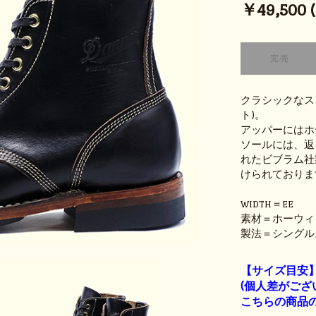
￥49,500 (t
クラシックなス
ト)。
アッパーにはホ
ソールには、返
れたビブラム社
けられておりま
WIDTH＝EE
素材＝ホーウィ
製法＝シングル
【サイズ目安
(個人差がござ
こちらの商品の