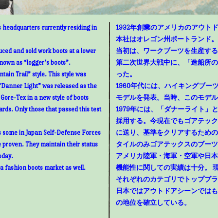
 headquarters currently residing in
1932年創業のアメリカのアウトド
本社はオレゴン州ポートランド。
uced and sold work boots at a lower
当初は、ワークブーツを生産する
known as “logger’s boots”.
第二次世界大戦中に、「造船所の
ain Trail” style. This style was
った。
“Danner Light” was released as the
1960年代には、ハイキングブ
g Gore-Tex in a new style of boots
モデルを発表。当時、このモデル
rds. Only those that passed this test
1979年には、「ダナーライト
採用する。今現在でもゴアテック
as some in Japan Self-Defense Forces
に送り、基準をクリアするための
e proven. They maintain their status
タイルのみゴアテックスのブーツ
oday.
アメリカ陸軍・海軍・空軍や日本
 a fashion boots market as well.
機能性に関しての実績は十分。 
それぞれのカテゴリでトップブラ
日本ではアウトドアシーンではも
の地位を確立している。