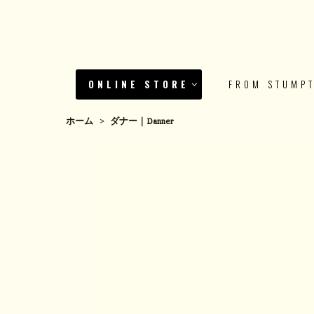
ONLINE STORE
FROM STUMP
ホーム
>
ダナー｜Danner