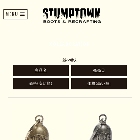
MENU
COLLABORATION
並べ替え
商品名
発売日
価格(安い順)
価格(高い順)