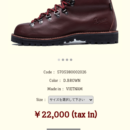
Code：
5705380002026
Color：
D.BROWN
Made in：
VIETNAM
Size：
￥22,000 (tax in)