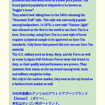
produced and sold work boots at a lower price points. The
brand gained popularity at shipyards to be known as
“logger’s boots”.
They added their hiking lines in the 1960 releasing the
“Mountain Trail” style. This style was extremely popular
among backpackers. In 1979, a new style “Danner Light”
was released as the first in the world to use Gore-Tex in a
boot. Even today, using Gore-Tex in a new style of boots
requires a physical sample to be approved on Gore-Tex
standards. Only those that passed this test can use Gore-Tex
material.
The U.S. military such as Army, Navy, and Air Force as well
as some in Japan Self-Defense Forces wear this brand on
duty, so their quality and performance are proven. They
maintain their status as the top brand among work, hunt,
and military categories today.
Not only in the outdoor market, they seat as the top brand as
a fashion boots market as well.
1932年創業のアメリカのアウトドアブーツブランド
【Danner】（ダナー）。
本社はオレゴン州ポートランド。