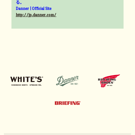
る。
Danner | Official Site
http://jp.danner.com/