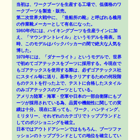
当初は、ワークブーツを生産する工場で、低価格のワ
ークブーツを製造・販売。
第二次世界大戦中に、「造船所の靴」と呼ばれる樵用
の作業靴メーカーとして有名になった。
1960年代には、ハイキングブーツを生産ラインに加
え、「マウンテントレイル」というモデルを発表。当
時、このモデルはバックパッカーの間で絶大な人気を
博した。
1979年には、「ダナーライト」というモデルで、世界
で初めてゴアテックスをブーツに採用する。今現在で
もゴアテックスを使用する際は、必ずゴアテックス社
にスタイル毎に送り、基準をクリアするための何段階
ものテストを行った上で、テストに合格したスタイル
のみゴアテックスのブーツとしている。
アメリカ陸軍・海軍・空軍や日本の一部自衛隊にもブ
ーツが採用されている為、品質や機能性に関しての実
績は十分。 現在に至っても、ワーク、ハンティング、
ミリタリー、それぞれのカテゴリでトップブランドと
してのポジショニングを確立。
日本ではアウトドアシーンではもちろん、ブーツファ
ッションのトップブランドとしての地位を確立してい